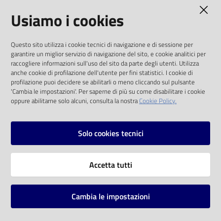
AMMINISTRAZIONE TRASPARENTE
Usiamo i cookies
Catalogo
on line
I dati personali pubblicati sono riutilizzabili
Questo sito utilizza i cookie tecnici di navigazione e di sessione per
solo alle condizioni previste dalla direttiva
Eventi
garantire un miglior servizio di navigazione del sito, e cookie analitici per
comunitaria 2003/98/CE e dal d.lgs. 36/2006
raccogliere informazioni sull'uso del sito da parte degli utenti. Utilizza
anche cookie di profilazione dell'utente per fini statistici. I cookie di
Chiedi al
SOCIAL
profilazione puoi decidere se abilitarli o meno cliccando sul pulsante
bibliotecario
'Cambia le impostazioni'. Per saperne di più su come disabilitare i cookie
oppure abilitarne solo alcuni, consulta la nostra
Cookie Policy.
Facebook
Youtube
Instagram
Avvisi
Solo cookies tecnici
Orari
Vai alla pagina
Accetta tutti
Privacy
Note legali
Cambia le impostazioni
Mappa del sito