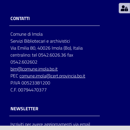
Patto
CONTATTI
per
la
Comune di Imola
lettura
Servizi Bibliotecari e archivistici
Via Emilia 80, 40026 Imola (Bo), Italia
centralino: tel 0542.6026.36 fax
Seguici
0542.602602
su
bim@comune.imola.bo.it
PEC
comune.imola@cert.provincia.bo.it
P.IVA 00523381200
C.F. 00794470377
NEWSLETTER
Iscriviti per avere aggiornamenti via email