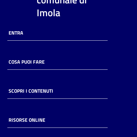
i
Imola
contenuti
ENTRA
Risorse
online
COSA PUOI FARE
Casa
SCOPRI I CONTENUTI
Piani
Archivio
storico
RISORSE ONLINE
Decentrate