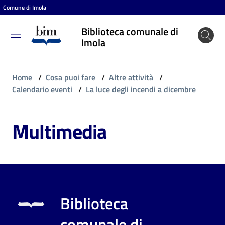
Comune di Imola
Vai al contenuto
Vai alla navigazione
Vai al footer
Biblioteca comunale di
Biblioteca
Imola
comunale
di Imola
Home
/
Cosa puoi fare
/
Altre attività
/
Calendario eventi
/
La luce degli incendi a dicembre
Entra
Multimedia
Cosa
puoi
fare
Biblioteca
Scopri
comunale di