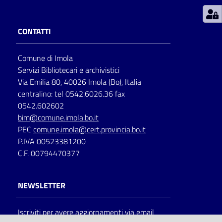
Patto
CONTATTI
per
la
Comune di Imola
lettura
Servizi Bibliotecari e archivistici
Via Emilia 80, 40026 Imola (Bo), Italia
centralino: tel 0542.6026.36 fax
Seguici
0542.602602
su
bim@comune.imola.bo.it
PEC
comune.imola@cert.provincia.bo.it
P.IVA 00523381200
C.F. 00794470377
NEWSLETTER
Iscriviti per avere aggiornamenti via email