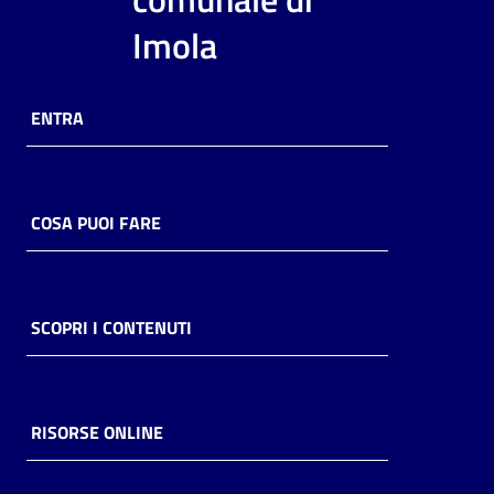
i
Imola
contenuti
ENTRA
Risorse
online
COSA PUOI FARE
Casa
SCOPRI I CONTENUTI
Piani
Archivio
storico
RISORSE ONLINE
Decentrate