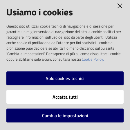
AMMINISTRAZIONE TRASPARENTE
Usiamo i cookies
Catalogo
on line
I dati personali pubblicati sono riutilizzabili
Questo sito utilizza i cookie tecnici di navigazione e di sessione per
solo alle condizioni previste dalla direttiva
Eventi
garantire un miglior servizio di navigazione del sito, e cookie analitici per
comunitaria 2003/98/CE e dal d.lgs. 36/2006
raccogliere informazioni sull'uso del sito da parte degli utenti. Utilizza
anche cookie di profilazione dell'utente per fini statistici. I cookie di
Chiedi al
SOCIAL
profilazione puoi decidere se abilitarli o meno cliccando sul pulsante
bibliotecario
'Cambia le impostazioni'. Per saperne di più su come disabilitare i cookie
oppure abilitarne solo alcuni, consulta la nostra
Cookie Policy.
Facebook
Youtube
Instagram
Avvisi
Solo cookies tecnici
Orari
Vai alla pagina
Accetta tutti
Privacy
Note legali
Cambia le impostazioni
Mappa del sito