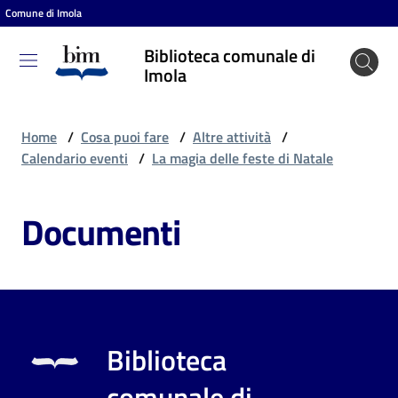
Comune di Imola
Vai al contenuto
Vai alla navigazione
Vai al footer
Biblioteca comunale di
Biblioteca
Imola
comunale
di Imola
Home
/
Cosa puoi fare
/
Altre attività
/
Calendario eventi
/
La magia delle feste di Natale
Entra
Documenti
Cosa
puoi
fare
Biblioteca
Scopri
comunale di