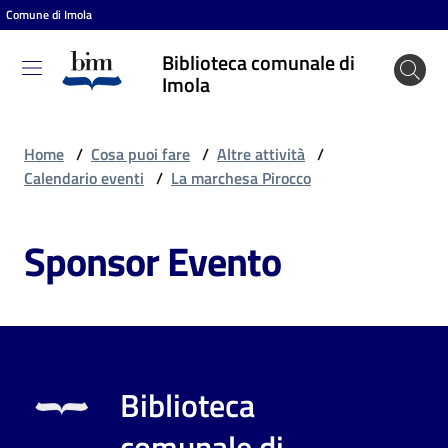
Comune di Imola
Vai al contenuto
Vai alla navigazione
Vai al footer
Biblioteca comunale di
Biblioteca
Imola
comunale
di Imola
Home
/
Cosa puoi fare
/
Altre attività
/
Calendario eventi
/
La marchesa Pirocco
Entra
Sponsor Evento
Cosa
puoi
fare
Biblioteca
Scopri
comunale di