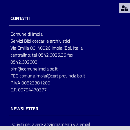
Patto
CONTATTI
per
la
Comune di Imola
lettura
Servizi Bibliotecari e archivistici
Via Emilia 80, 40026 Imola (Bo), Italia
centralino: tel 0542.6026.36 fax
Seguici
0542.602602
su
bim@comune.imola.bo.it
PEC
comune.imola@cert.provincia.bo.it
P.IVA 00523381200
C.F. 00794470377
NEWSLETTER
Iscriviti per avere aggiornamenti via email