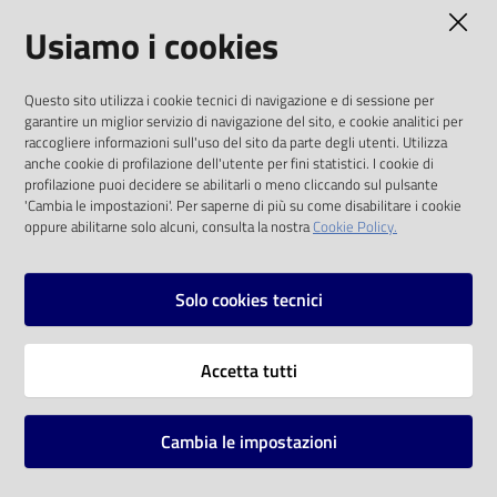
AMMINISTRAZIONE TRASPARENTE
Usiamo i cookies
Catalogo
on line
I dati personali pubblicati sono riutilizzabili
Questo sito utilizza i cookie tecnici di navigazione e di sessione per
solo alle condizioni previste dalla direttiva
Eventi
garantire un miglior servizio di navigazione del sito, e cookie analitici per
comunitaria 2003/98/CE e dal d.lgs. 36/2006
raccogliere informazioni sull'uso del sito da parte degli utenti. Utilizza
anche cookie di profilazione dell'utente per fini statistici. I cookie di
Chiedi al
SOCIAL
profilazione puoi decidere se abilitarli o meno cliccando sul pulsante
bibliotecario
'Cambia le impostazioni'. Per saperne di più su come disabilitare i cookie
oppure abilitarne solo alcuni, consulta la nostra
Cookie Policy.
Facebook
Youtube
Instagram
Avvisi
Solo cookies tecnici
Orari
Vai alla pagina
Accetta tutti
Privacy
Note legali
Cambia le impostazioni
Mappa del sito