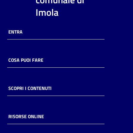
i
Imola
contenuti
ENTRA
Risorse
online
COSA PUOI FARE
Casa
SCOPRI I CONTENUTI
Piani
Archivio
storico
RISORSE ONLINE
Decentrate