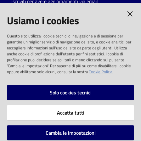
Iscriviti per avere aggiornamenti via email
Catalogo
AMMINISTRAZIONE TRASPARENTE
Usiamo i cookies
on line
I dati personali pubblicati sono riutilizzabili
Eventi
Questo sito utilizza i cookie tecnici di navigazione e di sessione per
solo alle condizioni previste dalla direttiva
garantire un miglior servizio di navigazione del sito, e cookie analitici per
comunitaria 2003/98/CE e dal d.lgs. 36/2006
raccogliere informazioni sull'uso del sito da parte degli utenti. Utilizza
Chiedi al
anche cookie di profilazione dell'utente per fini statistici. I cookie di
bibliotecario
SOCIAL
profilazione puoi decidere se abilitarli o meno cliccando sul pulsante
'Cambia le impostazioni'. Per saperne di più su come disabilitare i cookie
oppure abilitarne solo alcuni, consulta la nostra
Cookie Policy.
Avvisi
Facebook
Youtube
Instagram
Orari
Solo cookies tecnici
Vai alla pagina
Accetta tutti
Privacy
Note legali
Cambia le impostazioni