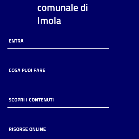
i
comunale di
contenuti
Imola
Risorse
ENTRA
online
COSA PUOI FARE
Casa
Piani
SCOPRI I CONTENUTI
Archivio
storico
RISORSE ONLINE
Decentrate