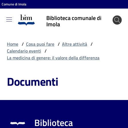
Comune di Imola
Vai al contenuto
Vai alla navigazione
Vai al footer
Biblioteca comunale di
Biblioteca
Imola
comunale
di Imola
Home
/
Cosa puoi fare
/
Altre attività
/
Calendario eventi
/
La medicina di genere: il valore della differenza
Entra
Documenti
Cosa
puoi
fare
Biblioteca
Scopri