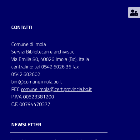
Patto
per
CONTATTI
la
lettura
Comune di Imola
Servizi Bibliotecari e archivistici
Via Emilia 80, 40026 Imola (Bo), Italia
Seguici
centralino: tel 0542.6026.36 fax
su
0542.602602
bim@comune.imola.bo.it
PEC
comune.imola@cert.provincia.bo.it
P.IVA 00523381200
C.F. 00794470377
NEWSLETTER