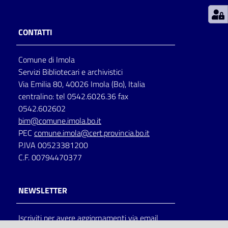
Patto
CONTATTI
per
la
Comune di Imola
lettura
Servizi Bibliotecari e archivistici
Via Emilia 80, 40026 Imola (Bo), Italia
centralino: tel 0542.6026.36 fax
Seguici
0542.602602
su
bim@comune.imola.bo.it
PEC
comune.imola@cert.provincia.bo.it
P.IVA 00523381200
C.F. 00794470377
NEWSLETTER
Iscriviti per avere aggiornamenti via email