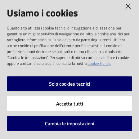
AMMINISTRAZIONE TRASPARENTE
Usiamo i cookies
Catalogo
on line
I dati personali pubblicati sono riutilizzabili
Questo sito utilizza i cookie tecnici di navigazione e di sessione per
solo alle condizioni previste dalla direttiva
Eventi
garantire un miglior servizio di navigazione del sito, e cookie analitici per
comunitaria 2003/98/CE e dal d.lgs. 36/2006
raccogliere informazioni sull'uso del sito da parte degli utenti. Utilizza
anche cookie di profilazione dell'utente per fini statistici. I cookie di
Chiedi al
SOCIAL
profilazione puoi decidere se abilitarli o meno cliccando sul pulsante
bibliotecario
'Cambia le impostazioni'. Per saperne di più su come disabilitare i cookie
oppure abilitarne solo alcuni, consulta la nostra
Cookie Policy.
Facebook
Youtube
Instagram
Avvisi
Solo cookies tecnici
Orari
Vai alla pagina
Accetta tutti
Privacy
Note legali
Cambia le impostazioni
Mappa del sito