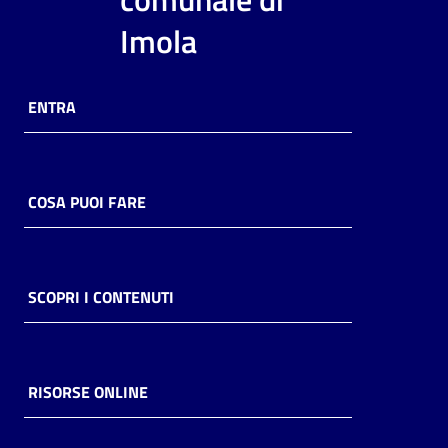
i
Imola
contenuti
ENTRA
Risorse
online
COSA PUOI FARE
Casa
SCOPRI I CONTENUTI
Piani
Archivio
storico
RISORSE ONLINE
Decentrate