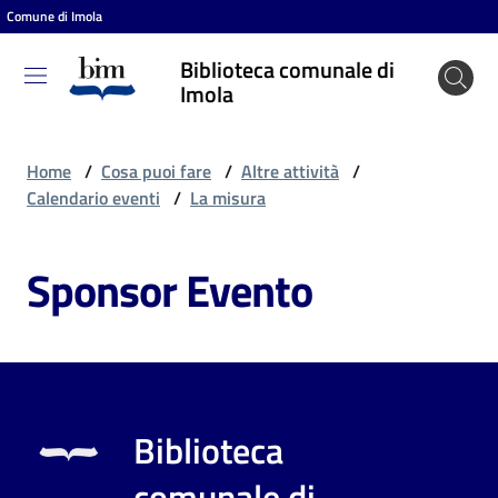
Comune di Imola
Vai al contenuto
Vai alla navigazione
Vai al footer
Biblioteca comunale di
Biblioteca
Imola
comunale
di Imola
Home
/
Cosa puoi fare
/
Altre attività
/
Calendario eventi
/
La misura
Entra
Sponsor Evento
Cosa
puoi
fare
Biblioteca
Scopri
comunale di