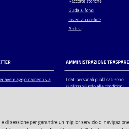
Raccolte storiche
Guida ai fondi
Inventari on-line
Archivi
TTER
AMMINISTRAZIONE TRASPAR
 per avere aggiornamenti via
I dati personali pubblicati sono
riutilizzabili solo alle condizioni
previste dalla direttiva comunitar
2003/98/CE e dal d.lgs. 36/200
 e di sessione per garantire un miglior servizio di navigazione 