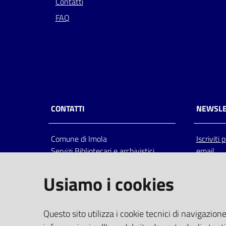
Contatti
FAQ
CONTATTI
NEWSLE
Comune di Imola
Iscriviti
Servizi Bibliotecari e archivistici
email
Via Emilia 80, 40026 Imola (Bo),
Italia
Usiamo i cookies
centralino: tel 0542.6026.36 fax
0542.602602
bim@comune.imola.bo.it
Questo sito utilizza i cookie tecnici di navigazione
PEC