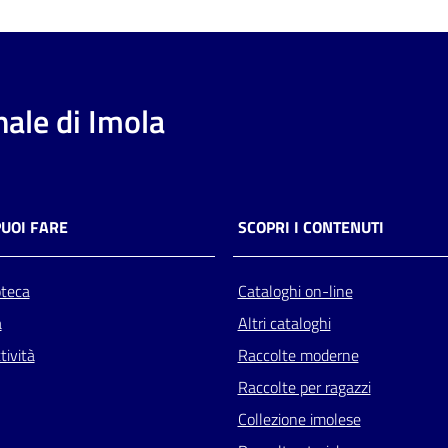
ale di Imola
PUOI FARE
SCOPRI I CONTENUTI
oteca
Cataloghi on-line
a
Altri cataloghi
tività
Raccolte moderne
Raccolte per ragazzi
Collezione imolese