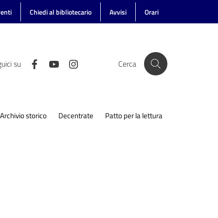
enti
Chiedi al bibliotecario
Avvisi
Orari
uici su
Cerca
Archivio storico
Decentrate
Patto per la lettura