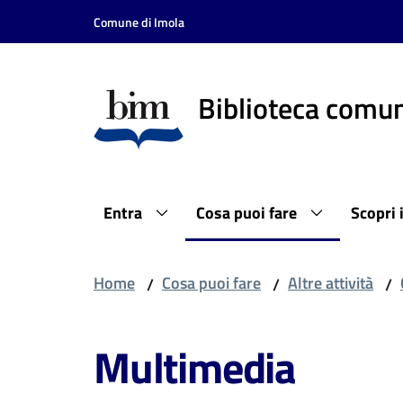
Vai al contenuto
Vai alla navigazione
Vai al footer
Comune di Imola
Biblioteca comun
Entra
Cosa puoi fare
Scopri 
Home
Cosa puoi fare
Altre attività
/
/
/
Multimedia