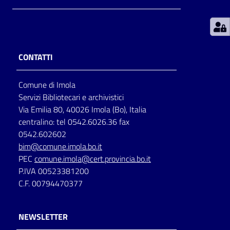
Patto
per
la
CONTATTI
lettura
Comune di Imola
Servizi Bibliotecari e archivistici
Seguici
Via Emilia 80, 40026 Imola (Bo), Italia
su
centralino: tel 0542.6026.36 fax
0542.602602
bim@comune.imola.bo.it
PEC
comune.imola@cert.provincia.bo.it
P.IVA 00523381200
C.F. 00794470377
NEWSLETTER