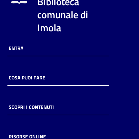
Biblioteca
i
contenuti
comunale di
Imola
Risorse
online
ENTRA
COSA PUOI FARE
Casa
Piani
SCOPRI I CONTENUTI
Archivio
storico
RISORSE ONLINE
Decentrate