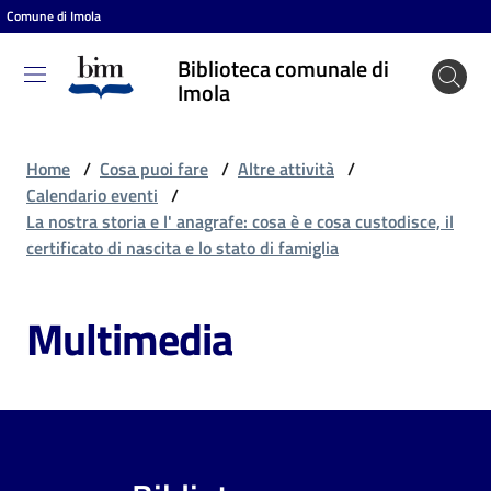
Comune di Imola
Vai al contenuto
Vai alla navigazione
Vai al footer
Biblioteca comunale di
Biblioteca
Imola
comunale
di Imola
Home
/
Cosa puoi fare
/
Altre attività
/
Calendario eventi
/
La nostra storia e l' anagrafe: cosa è e cosa custodisce, il
Entra
certificato di nascita e lo stato di famiglia
Multimedia
Cosa
puoi
fare
Scopri