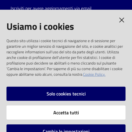
Iscriviti per avere aggiornamenti via email
Catalogo
on line
AMMINISTRAZIONE TRASPARENTE
Usiamo i cookies
Eventi
I dati personali pubblicati sono riutilizzabili
Questo sito utilizza i cookie tecnici di navigazione e di sessione per
solo alle condizioni previste dalla direttiva
garantire un miglior servizio di navigazione del sito, e cookie analitici per
Chiedi al
comunitaria 2003/98/CE e dal d.lgs. 36/2006
raccogliere informazioni sull'uso del sito da parte degli utenti. Utilizza
bibliotecario
anche cookie di profilazione dell'utente per fini statistici. I cookie di
SOCIAL
profilazione puoi decidere se abilitarli o meno cliccando sul pulsante
Avvisi
'Cambia le impostazioni'. Per saperne di più su come disabilitare i cookie
oppure abilitarne solo alcuni, consulta la nostra
Cookie Policy.
Facebook
Youtube
Instagram
Orari
Solo cookies tecnici
Vai alla pagina
Accetta tutti
Privacy
Note legali
Cambia le impostazioni