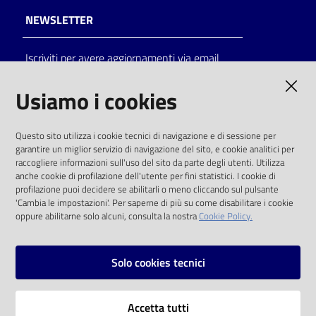
NEWSLETTER
Iscriviti per avere aggiornamenti via email
AMMINISTRAZIONE TRASPARENTE
Usiamo i cookies
I dati personali pubblicati sono riutilizzabili
Questo sito utilizza i cookie tecnici di navigazione e di sessione per
solo alle condizioni previste dalla direttiva
garantire un miglior servizio di navigazione del sito, e cookie analitici per
comunitaria 2003/98/CE e dal d.lgs. 36/2006
raccogliere informazioni sull'uso del sito da parte degli utenti. Utilizza
anche cookie di profilazione dell'utente per fini statistici. I cookie di
SOCIAL
profilazione puoi decidere se abilitarli o meno cliccando sul pulsante
'Cambia le impostazioni'. Per saperne di più su come disabilitare i cookie
oppure abilitarne solo alcuni, consulta la nostra
Cookie Policy.
Facebook
Youtube
Instagram
Solo cookies tecnici
Vai alla pagina
Accetta tutti