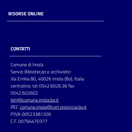
RISORSE ONLINE
CONTATTI
Comune di Imola
Servizi Bibliotecari e archivistici
Via Emilia 80, 40026 Imola (Bo), Italia
centralino: tel 0542.6026.36 fax
0542.602602
bim@comune.imola.bo.it
PEC
comune.imola@cert.provincia.bo.it
P.IVA 00523381200
C.F. 00794470377