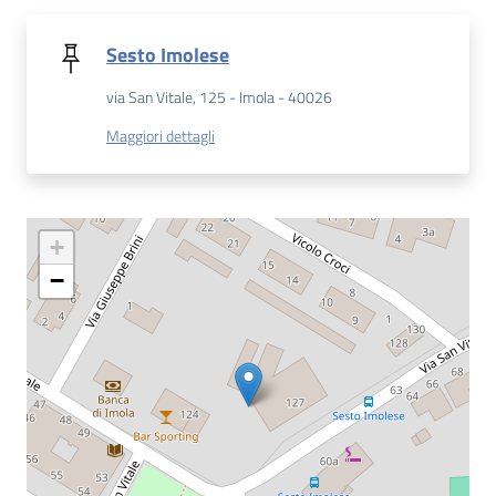
Catalogo
Sesto Imolese
on line
via San Vitale, 125 - Imola - 40026
Eventi
Maggiori dettagli
Chiedi al
bibliotecario
+
Avvisi
−
Orari