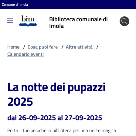
Comune di Imola
Vai al contenuto
Vai alla navigazione
Vai al footer
Biblioteca comunale di
Biblioteca
Imola
comunale
di Imola
Home
/
Cosa puoi fare
/
Altre attività
/
Calendario eventi
Entra
La notte dei pupazzi
Salta al contenuto
Cosa
2025
puoi
fare
dal 26-09-2025 al 27-09-2025
Porta il tuo peluche in biblioteca per una notte magica
Scopri