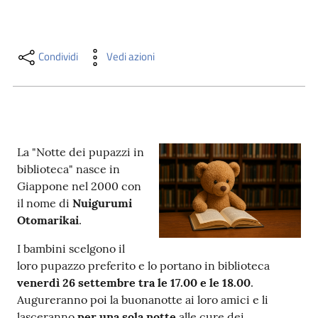
i
contenuti
Condividi
Vedi azioni
Risorse
online
La "Notte dei pupazzi in
biblioteca" nasce in
Giappone nel 2000 con
il nome di
Nuigurumi
Casa
Otomarikai
.
Piani
I bambini scelgono il
Archivio
loro pupazzo preferito e lo portano in biblioteca
storico
venerdì 26 settembre tra le 17.00 e le 18.00
.
Augureranno poi la buonanotte ai loro amici e li
Decentrate
lasceranno
per una sola notte
alle cure dei