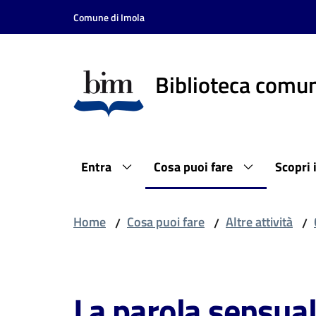
Vai al contenuto
Vai alla navigazione
Vai al footer
Comune di Imola
Biblioteca comun
Entra
Cosa puoi fare
Scopri 
Home
Cosa puoi fare
Altre attività
/
/
/
Salta al contenuto
La parola sensua