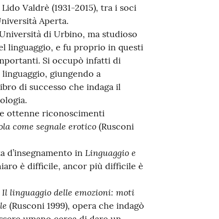
Lido Valdrè (1931-2015), tra i soci
niversità Aperta.
Università di Urbino, ma studioso
del linguaggio, e fu proprio in questi
portanti. Si occupò infatti di
o linguaggio, giungendo a
libro di successo che indaga il
ologia.
he ottenne riconoscimenti
arola come segnale erotico
(Rusconi
Linguaggio e
ita d’insegnamento in
aro è difficile, ancor più difficile è
Il linguaggio delle emozioni: moti
n
le
(Rusconi 1999), opera che indagò
’essere umano cerca di dare un