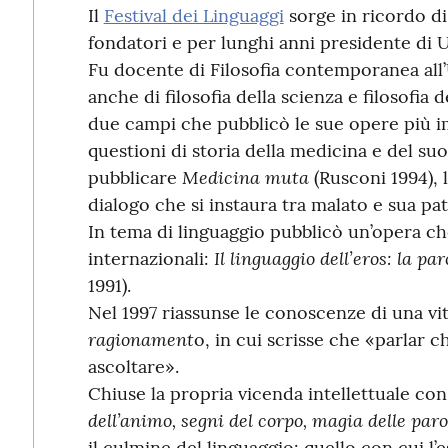
Il
Festival dei Linguaggi
sorge in ricordo di 
fondatori e per lunghi anni presidente di U
Fu docente di Filosofia contemporanea all’
anche di filosofia della scienza e filosofia 
due campi che pubblicò le sue opere più im
questioni di storia della medicina e del su
Medicina muta
pubblicare
(Rusconi 1994), 
dialogo che si instaura tra malato e sua pat
In tema di linguaggio pubblicò un’opera c
Il linguaggio dell’eros: la p
internazionali:
1991).
Nel 1997 riassunse le conoscenze di una v
ragionament
o, in cui scrisse che «parlar chi
ascoltare».
Chiuse la propria vicenda intellettuale co
dell’animo, segni del corpo, magia delle paro
il culmine del linguaggio: quello con cui l