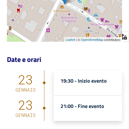
Leaflet
| ©
OpenStreetMap
contributors
Date e orari
23
19:30 -
Inizio evento
GENNAIO
23
21:00 -
Fine evento
GENNAIO