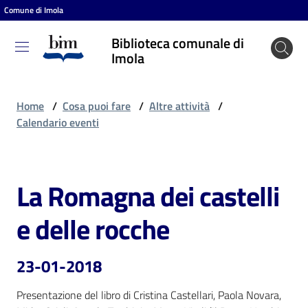
Comune di Imola
Vai al contenuto
Vai alla navigazione
Vai al footer
Biblioteca comunale di
Biblioteca
Imola
comunale
di Imola
Home
/
Cosa puoi fare
/
Altre attività
/
Calendario eventi
Entra
La Romagna dei castelli
Salta al contenuto
Cosa
e delle rocche
puoi
fare
23-01-2018
Presentazione del libro di Cristina Castellari, Paola Novara, 
Scopri