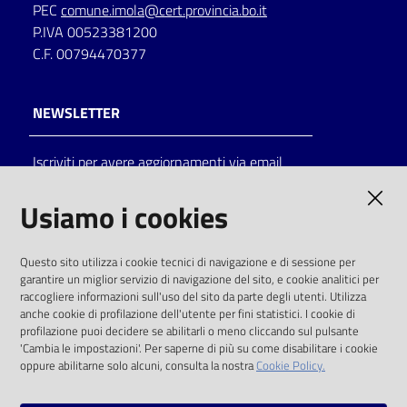
PEC
comune.imola@cert.provincia.bo.it
P.IVA 00523381200
C.F. 00794470377
NEWSLETTER
Iscriviti per avere aggiornamenti via email
AMMINISTRAZIONE TRASPARENTE
Usiamo i cookies
I dati personali pubblicati sono riutilizzabili
Questo sito utilizza i cookie tecnici di navigazione e di sessione per
solo alle condizioni previste dalla direttiva
garantire un miglior servizio di navigazione del sito, e cookie analitici per
comunitaria 2003/98/CE e dal d.lgs. 36/2006
raccogliere informazioni sull'uso del sito da parte degli utenti. Utilizza
anche cookie di profilazione dell'utente per fini statistici. I cookie di
SOCIAL
profilazione puoi decidere se abilitarli o meno cliccando sul pulsante
'Cambia le impostazioni'. Per saperne di più su come disabilitare i cookie
oppure abilitarne solo alcuni, consulta la nostra
Cookie Policy.
Facebook
Youtube
Instagram