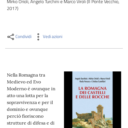
Mirko Orioli, Angelo Turchini e Marco Viroli (Il Ponte Vecchio, 
i
2017)
contenuti
Risorse
Condividi
Vedi azioni
online
Nella Romagna tra
Medievo ed Evo
Casa
Moderno è ovunque in
Piani
atto una lotta per la
sopravvivenza e per il
Archivio
dominio e ovunque
storico
perciò fioriscono
strutture di difesa e di
Decentrate