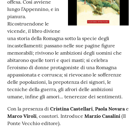
offesa. Così avviene
lungo l’Appennino, e in
Patto
pianura.
per
Ricostruendone le
la
vicende, il libro diviene
lettura
una storia della Romagna sotto la specie degli
incastellamenti: passano nelle sue pagine figure
memorabili; rivivono le ambizioni degli uomini che
abitarono quelle torri e quei masti; si celebra
Seguici
l’eroismo di donne protagoniste di una Romagna
su
appassionata e corrusca; si rievocano le sofferenze
delle popolazioni, la prepotenza dei signori, le
tecniche della guerra, gli afrori delle ambizioni
umane, infine gli amori... tenerezze dei sentimenti.
Con la presenza di
Cristina Castellari
,
Paola Novara
e
Marco Viroli
, coautori. Introduce
Marzio Casalini
(Il
Ponte Vecchio editore).