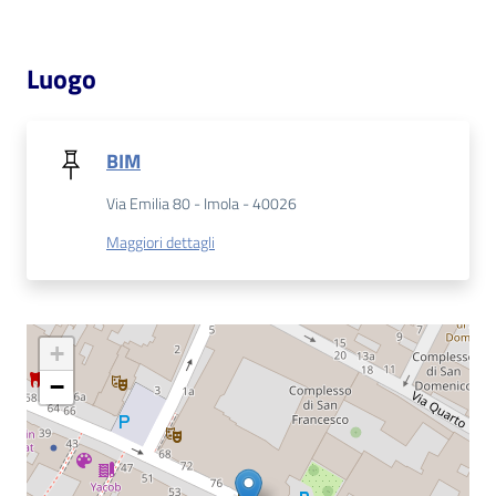
Catalogo
on line
Luogo
Eventi
BIM
Chiedi al
bibliotecario
Via Emilia 80 - Imola - 40026
Maggiori dettagli
Avvisi
Orari
+
−