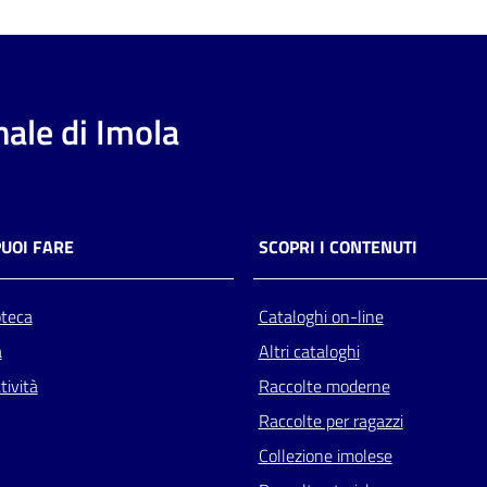
ale di Imola
PUOI FARE
SCOPRI I CONTENUTI
oteca
Cataloghi on-line
a
Altri cataloghi
tività
Raccolte moderne
Raccolte per ragazzi
Collezione imolese