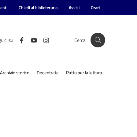
enti
Chiedi al bibliotecario
Avvisi
Orari
uici su
Cerca
Archivio storico
Decentrate
Patto per la lettura