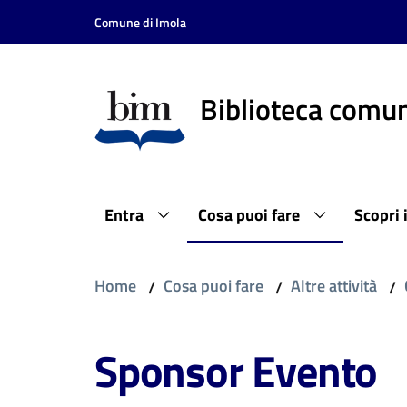
Vai al contenuto
Vai alla navigazione
Vai al footer
Comune di Imola
Biblioteca comun
Entra
Cosa puoi fare
Scopri 
Home
Cosa puoi fare
Altre attività
/
/
/
Sponsor Evento