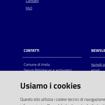
Contatti
FAQ
CONTATTI
NEWSLE
Comune di Imola
Iscriviti
Servizi Bibliotecari e archivistici
email
Via Emilia 80, 40026 Imola (Bo),
Italia
Usiamo i cookies
centralino: tel 0542.6026.36 fax
0542.602602
bim@comune.imola.bo.it
Questo sito utilizza i cookie tecnici di navigazione
PEC