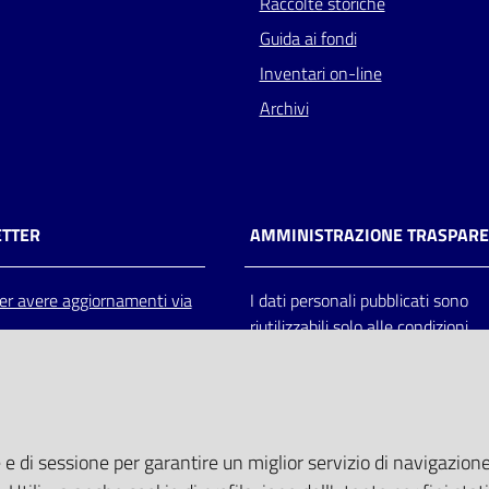
Raccolte storiche
Guida ai fondi
Inventari on-line
Archivi
TTER
AMMINISTRAZIONE TRASPAR
 per avere aggiornamenti via
I dati personali pubblicati sono
riutilizzabili solo alle condizioni
previste dalla direttiva comunitar
2003/98/CE e dal d.lgs. 36/200
 e di sessione per garantire un miglior servizio di navigazione 