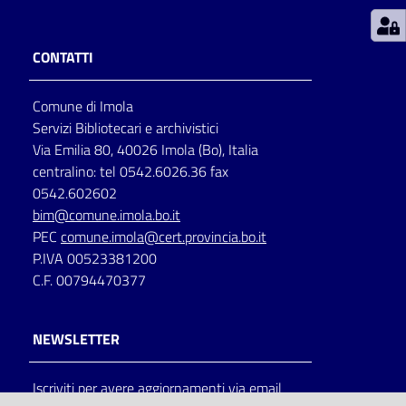
Patto
CONTATTI
per
la
Comune di Imola
lettura
Servizi Bibliotecari e archivistici
Via Emilia 80, 40026 Imola (Bo), Italia
centralino: tel 0542.6026.36 fax
Seguici
0542.602602
su
bim@comune.imola.bo.it
PEC
comune.imola@cert.provincia.bo.it
P.IVA 00523381200
C.F. 00794470377
NEWSLETTER
Iscriviti per avere aggiornamenti via email