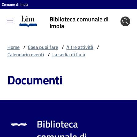
Comune di Imola
Vai al contenuto
Vai alla navigazione
Vai al footer
Biblioteca comunale di
Biblioteca
Imola
comunale
di Imola
Home
/
Cosa puoi fare
/
Altre attività
/
Calendario eventi
/
La sedia di Lulù
Entra
Documenti
Cosa
puoi
fare
Biblioteca
Scopri
comunale di