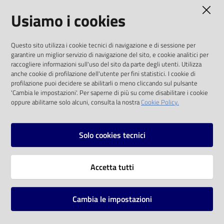
AMMINISTRAZIONE TRASPARENTE
Usiamo i cookies
Catalogo
on line
I dati personali pubblicati sono riutilizzabili
Questo sito utilizza i cookie tecnici di navigazione e di sessione per
solo alle condizioni previste dalla direttiva
Eventi
garantire un miglior servizio di navigazione del sito, e cookie analitici per
comunitaria 2003/98/CE e dal d.lgs. 36/2006
raccogliere informazioni sull'uso del sito da parte degli utenti. Utilizza
anche cookie di profilazione dell'utente per fini statistici. I cookie di
Chiedi al
SOCIAL
profilazione puoi decidere se abilitarli o meno cliccando sul pulsante
bibliotecario
'Cambia le impostazioni'. Per saperne di più su come disabilitare i cookie
oppure abilitarne solo alcuni, consulta la nostra
Cookie Policy.
Facebook
Youtube
Instagram
Avvisi
Solo cookies tecnici
Orari
Vai alla pagina
Accetta tutti
Privacy
Note legali
Cambia le impostazioni
Mappa del sito