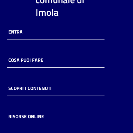
i
Imola
contenuti
ENTRA
Risorse
online
COSA PUOI FARE
Casa
SCOPRI I CONTENUTI
Piani
Archivio
storico
RISORSE ONLINE
Decentrate