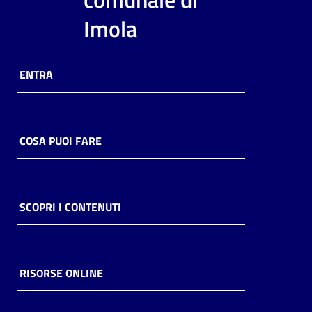
i
Imola
contenuti
ENTRA
Risorse
online
COSA PUOI FARE
Casa
SCOPRI I CONTENUTI
Piani
Archivio
storico
RISORSE ONLINE
Decentrate