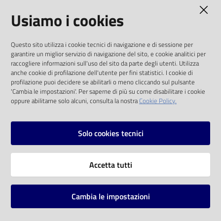
AMMINISTRAZIONE TRASPARENTE
Usiamo i cookies
Catalogo
on line
I dati personali pubblicati sono riutilizzabili
Questo sito utilizza i cookie tecnici di navigazione e di sessione per
solo alle condizioni previste dalla direttiva
Eventi
garantire un miglior servizio di navigazione del sito, e cookie analitici per
comunitaria 2003/98/CE e dal d.lgs. 36/2006
raccogliere informazioni sull'uso del sito da parte degli utenti. Utilizza
anche cookie di profilazione dell'utente per fini statistici. I cookie di
Chiedi al
SOCIAL
profilazione puoi decidere se abilitarli o meno cliccando sul pulsante
bibliotecario
'Cambia le impostazioni'. Per saperne di più su come disabilitare i cookie
oppure abilitarne solo alcuni, consulta la nostra
Cookie Policy.
Facebook
Youtube
Instagram
Avvisi
Solo cookies tecnici
Orari
Vai alla pagina
Accetta tutti
Privacy
Note legali
Cambia le impostazioni
Mappa del sito