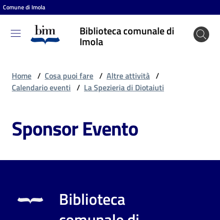
Comune di Imola
Vai al contenuto
Vai alla navigazione
Vai al footer
Biblioteca comunale di
Biblioteca
Imola
comunale
di Imola
Home
/
Cosa puoi fare
/
Altre attività
/
Calendario eventi
/
La Spezieria di Diotaiuti
Entra
Sponsor Evento
Cosa
puoi
fare
Biblioteca
Scopri
comunale di