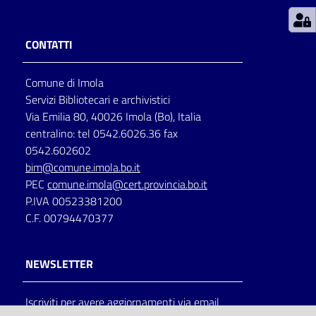
Patto
CONTATTI
per
la
Comune di Imola
lettura
Servizi Bibliotecari e archivistici
Via Emilia 80, 40026 Imola (Bo), Italia
centralino: tel 0542.6026.36 fax
Seguici
0542.602602
su
bim@comune.imola.bo.it
PEC
comune.imola@cert.provincia.bo.it
P.IVA 00523381200
C.F. 00794470377
NEWSLETTER
Iscriviti per avere aggiornamenti via email