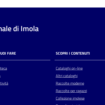
ale di Imola
PUOI FARE
SCOPRI I CONTENUTI
oteca
Cataloghi on-line
a
Altri cataloghi
tività
Raccolte moderne
Raccolte per ragazzi
Collezione imolese