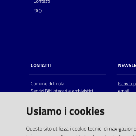
Contatti
FAQ
CONTATTI
NEWSLE
Comune di Imola
Iscriviti
Servizi Bibliotecari e archivistici
email
Via Emilia 80, 40026 Imola (Bo),
Italia
Usiamo i cookies
centralino: tel 0542.6026.36 fax
0542.602602
bim@comune.imola.bo.it
Questo sito utilizza i cookie tecnici di navigazione
PEC