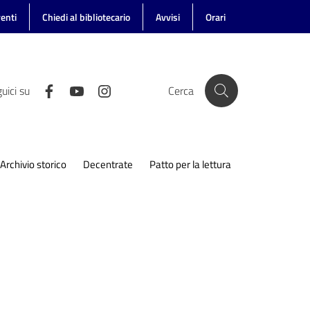
enti
Chiedi al bibliotecario
Avvisi
Orari
uici su
Cerca
Archivio storico
Decentrate
Patto per la lettura