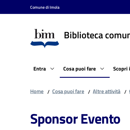
Vai al contenuto
Vai alla navigazione
Vai al footer
Comune di Imola
Biblioteca comun
Entra
Cosa puoi fare
Scopri 
Home
Cosa puoi fare
Altre attività
/
/
/
Sponsor Evento