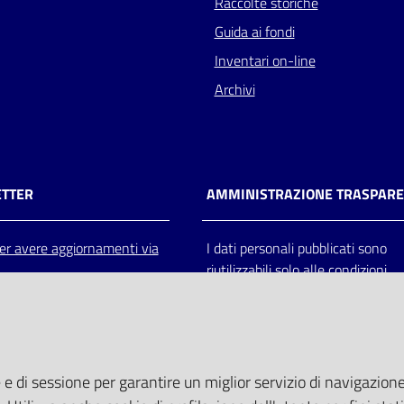
Raccolte storiche
Guida ai fondi
Inventari on-line
Archivi
TTER
AMMINISTRAZIONE TRASPAR
 per avere aggiornamenti via
I dati personali pubblicati sono
riutilizzabili solo alle condizioni
previste dalla direttiva comunitar
2003/98/CE e dal d.lgs. 36/200
 e di sessione per garantire un miglior servizio di navigazione 