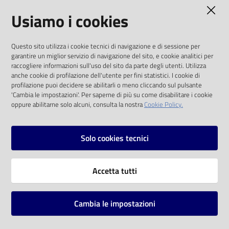
AMMINISTRAZIONE TRASPARENTE
Usiamo i cookies
Catalogo
on line
I dati personali pubblicati sono riutilizzabili
Questo sito utilizza i cookie tecnici di navigazione e di sessione per
solo alle condizioni previste dalla direttiva
Eventi
garantire un miglior servizio di navigazione del sito, e cookie analitici per
comunitaria 2003/98/CE e dal d.lgs. 36/2006
raccogliere informazioni sull'uso del sito da parte degli utenti. Utilizza
anche cookie di profilazione dell'utente per fini statistici. I cookie di
Chiedi al
SOCIAL
profilazione puoi decidere se abilitarli o meno cliccando sul pulsante
bibliotecario
'Cambia le impostazioni'. Per saperne di più su come disabilitare i cookie
oppure abilitarne solo alcuni, consulta la nostra
Cookie Policy.
Facebook
Youtube
Instagram
Avvisi
Solo cookies tecnici
Orari
Vai alla pagina
Accetta tutti
Privacy
Note legali
Cambia le impostazioni
Mappa del sito