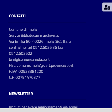
Patto
CONTATTI
per
la
Comune di Imola
lettura
Servizi Bibliotecari e archivistici
Via Emilia 80, 40026 Imola (Bo), Italia
centralino: tel 0542.6026.36 fax
Seguici
0542.602602
su
bim@comune.imola.bo.it
PEC
comune.imola@cert.provincia.bo.it
P.IVA 00523381200
C.F. 00794470377
NEWSLETTER
Iscriviti per avere aggiornamenti via email