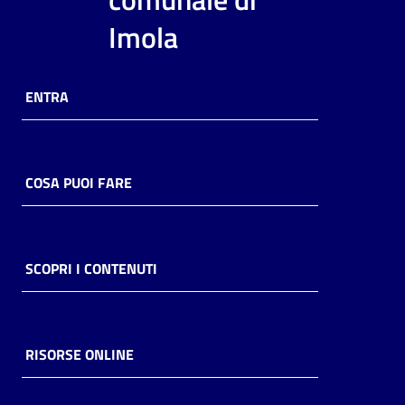
i
Imola
contenuti
ENTRA
Risorse
online
COSA PUOI FARE
Casa
SCOPRI I CONTENUTI
Piani
Archivio
storico
RISORSE ONLINE
Decentrate