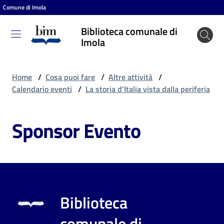
Comune di Imola
Vai al contenuto
Vai alla navigazione
Vai al footer
Biblioteca comunale di
Biblioteca
Imola
comunale
di Imola
Home
/
Cosa puoi fare
/
Altre attività
/
Calendario eventi
/
La storia d'Italia vista dalla periferia
Entra
Sponsor Evento
Cosa
puoi
fare
Biblioteca
Scopri
comunale di