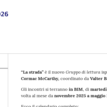
026
Gruppo di lettura
“La
strada”
è il nuovo
isp
Cormac McCarthy,
coordinato da
Valter B
Gli incontri si terranno
in BIM
, di
martedì 
volta al mese da
novembre 2025 a
maggio 
Ecco il calendario completo: