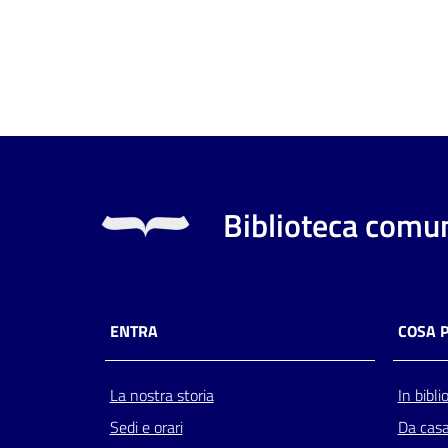
Biblioteca comun
ENTRA
COSA 
La nostra storia
In bibli
Sedi e orari
Da cas