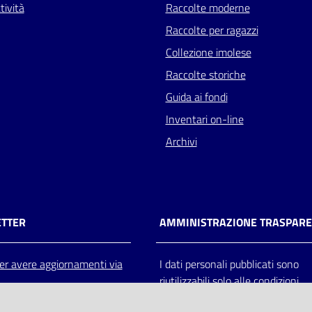
tività
Raccolte moderne
Raccolte per ragazzi
Collezione imolese
Raccolte storiche
Guida ai fondi
Inventari on-line
Archivi
TTER
AMMINISTRAZIONE TRASPAR
 per avere aggiornamenti via
I dati personali pubblicati sono
riutilizzabili solo alle condizioni
previste dalla direttiva comunitar