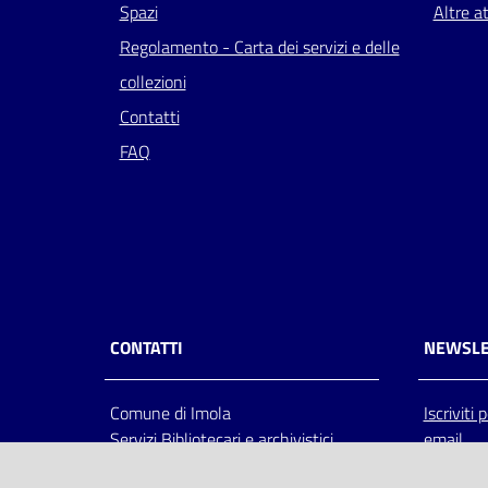
Spazi
Altre at
Regolamento - Carta dei servizi e delle
collezioni
Contatti
FAQ
CONTATTI
NEWSLE
Comune di Imola
Iscriviti
Servizi Bibliotecari e archivistici
email
Via Emilia 80, 40026 Imola (Bo),