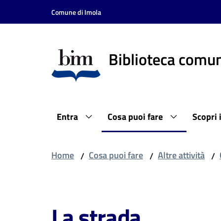
Vai al contenuto
Vai alla navigazione
Vai al footer
Comune di Imola
Biblioteca comun
Entra
Cosa puoi fare
Scopri 
Home
Cosa puoi fare
Altre attività
/
/
/
Salta al contenuto
La strada