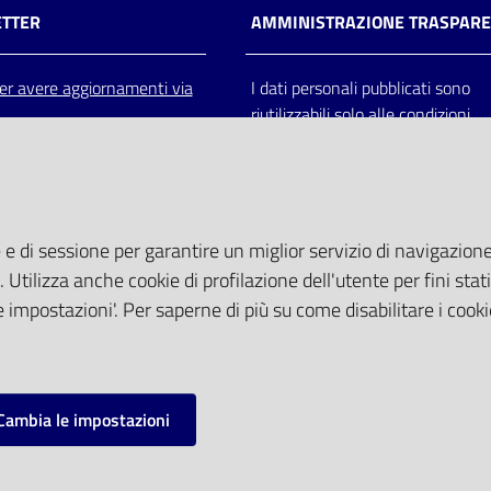
TTER
AMMINISTRAZIONE TRASPAR
 per avere aggiornamenti via
I dati personali pubblicati sono
riutilizzabili solo alle condizioni
previste dalla direttiva comunitar
2003/98/CE e dal d.lgs. 36/200
 e di sessione per garantire un miglior servizio di navigazione 
. Utilizza anche cookie di profilazione dell'utente per fini stati
 impostazioni'. Per saperne di più su come disabilitare i cooki
Cambia le impostazioni
mpostazioni cookie