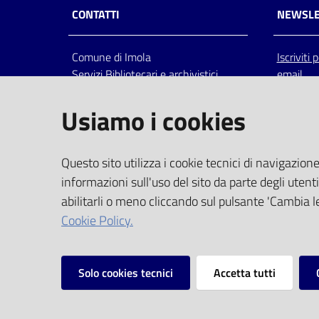
CONTATTI
NEWSLE
Comune di Imola
Iscriviti
Servizi Bibliotecari e archivistici
email
Via Emilia 80, 40026 Imola (Bo),
Italia
Usiamo i cookies
centralino: tel 0542.6026.36 fax
0542.602602
bim@comune.imola.bo.it
Questo sito utilizza i cookie tecnici di navigazione
PEC
informazioni sull'uso del sito da parte degli utenti
comune.imola@cert.provincia.bo.it
abilitarli o meno cliccando sul pulsante 'Cambia le
P.IVA 00523381200
Cookie Policy.
C.F. 00794470377
Solo cookies tecnici
Accetta tutti
Vai alla pagina
Privacy
Note legali
Mappa del sito
I