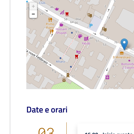
+
−
Date e orari
03