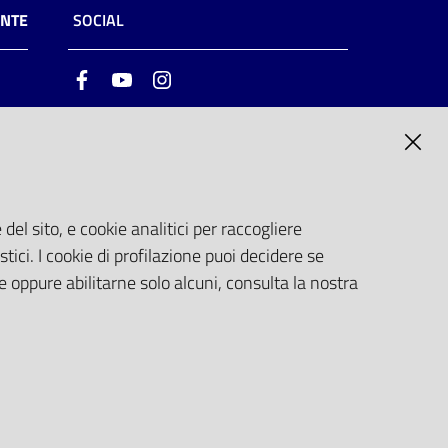
ENTE
SOCIAL
Facebook
Youtube
Instagram
ia
6
del sito, e cookie analitici per raccogliere
stici. I cookie di profilazione puoi decidere se
e oppure abilitarne solo alcuni, consulta la nostra