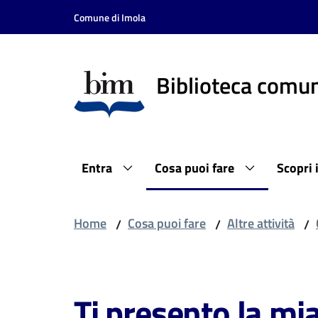
Vai al contenuto
Vai alla navigazione
Vai al footer
Comune di Imola
Biblioteca comun
Entra
Cosa puoi fare
Scopri 
Home
Cosa puoi fare
Altre attività
/
/
/
Salta al contenuto
Ti presento la mia