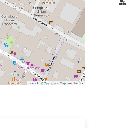
Leaflet
| ©
OpenStreetMap
contributors