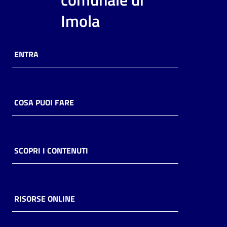
i
Imola
contenuti
ENTRA
Risorse
online
COSA PUOI FARE
Casa
SCOPRI I CONTENUTI
Piani
Archivio
storico
RISORSE ONLINE
Decentrate