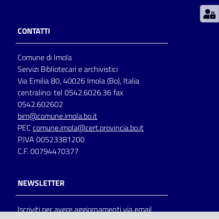
Patto
CONTATTI
per
la
Comune di Imola
lettura
Servizi Bibliotecari e archivistici
Via Emilia 80, 40026 Imola (Bo), Italia
centralino: tel 0542.6026.36 fax
Seguici
0542.602602
su
bim@comune.imola.bo.it
PEC
comune.imola@cert.provincia.bo.it
P.IVA 00523381200
C.F. 00794470377
NEWSLETTER
Iscriviti per avere aggiornamenti via email