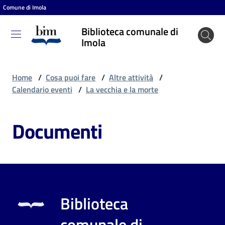
Comune di Imola
Vai al contenuto
Vai alla navigazione
Vai al footer
Biblioteca comunale di
Biblioteca
Imola
comunale
di Imola
Home
/
Cosa puoi fare
/
Altre attività
/
Calendario eventi
/
La vecchia e la morte
Entra
Documenti
Cosa
puoi
fare
Biblioteca
Scopri
comunale di