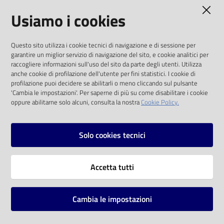
AMMINISTRAZIONE TRASPARENTE
Usiamo i cookies
Catalogo
on line
I dati personali pubblicati sono riutilizzabili
Questo sito utilizza i cookie tecnici di navigazione e di sessione per
solo alle condizioni previste dalla direttiva
Eventi
garantire un miglior servizio di navigazione del sito, e cookie analitici per
comunitaria 2003/98/CE e dal d.lgs. 36/2006
raccogliere informazioni sull'uso del sito da parte degli utenti. Utilizza
anche cookie di profilazione dell'utente per fini statistici. I cookie di
Chiedi al
SOCIAL
profilazione puoi decidere se abilitarli o meno cliccando sul pulsante
bibliotecario
'Cambia le impostazioni'. Per saperne di più su come disabilitare i cookie
oppure abilitarne solo alcuni, consulta la nostra
Cookie Policy.
Facebook
Youtube
Instagram
Avvisi
Solo cookies tecnici
Orari
Vai alla pagina
Accetta tutti
Privacy
Note legali
Cambia le impostazioni
Mappa del sito