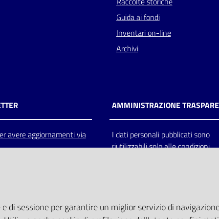
Raccolte storiche
Guida ai fondi
Inventari on-line
Archivi
TTER
AMMINISTRAZIONE TRASPAR
 per avere aggiornamenti via
I dati personali pubblicati sono
riutilizzabili solo alle condizioni
previste dalla direttiva comunitar
2003/98/CE e dal d.lgs. 36/200
 e di sessione per garantire un miglior servizio di navigazione 