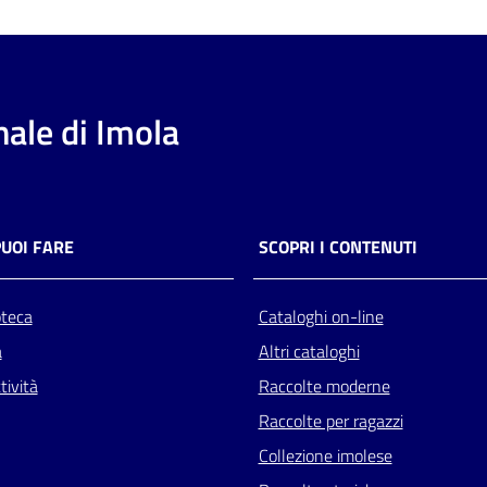
ale di Imola
PUOI FARE
SCOPRI I CONTENUTI
oteca
Cataloghi on-line
a
Altri cataloghi
tività
Raccolte moderne
Raccolte per ragazzi
Collezione imolese