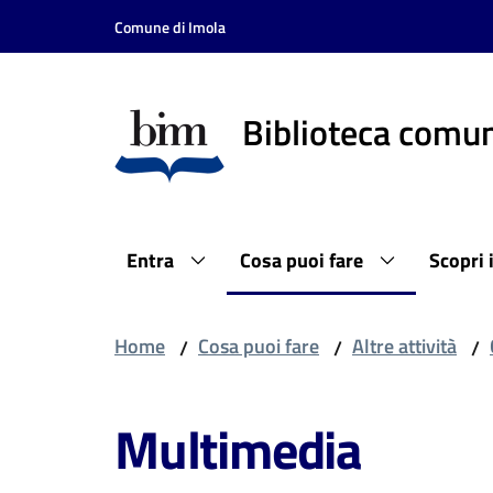
Vai al contenuto
Vai alla navigazione
Vai al footer
Comune di Imola
Biblioteca comun
Entra
Cosa puoi fare
Scopri 
Home
Cosa puoi fare
Altre attività
/
/
/
Multimedia