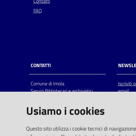
Contatti
FAQ
CONTATTI
NEWSLE
Comune di Imola
Iscriviti
Servizi Bibliotecari e archivistici
email
Via Emilia 80, 40026 Imola (Bo),
Italia
Usiamo i cookies
centralino: tel 0542.6026.36 fax
0542.602602
bim@comune.imola.bo.it
Questo sito utilizza i cookie tecnici di navigazione
PEC