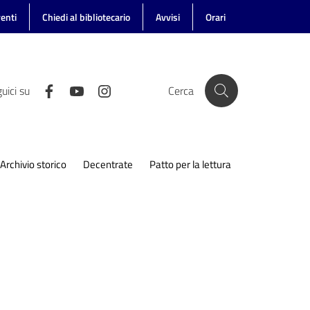
enti
Chiedi al bibliotecario
Avvisi
Orari
uici su
Cerca
Archivio storico
Decentrate
Patto per la lettura