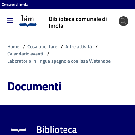
Comune di Imola
Vai al contenuto
Vai alla navigazione
Vai al footer
Biblioteca comunale di
Biblioteca
Imola
comunale
di Imola
Home
/
Cosa puoi fare
/
Altre attività
/
Calendario eventi
/
Laboratorio in lingua spagnola con Issa Watanabe
Entra
Documenti
Cosa
puoi
fare
Biblioteca
Scopri