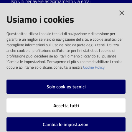
Iscriviti per avere aggiornamenti via email
Catalogo
AMMINISTRAZIONE TRASPARENTE
Usiamo i cookies
on line
I dati personali pubblicati sono riutilizzabili
Eventi
Questo sito utilizza i cookie tecnici di navigazione e di sessione per
solo alle condizioni previste dalla direttiva
garantire un miglior servizio di navigazione del sito, e cookie analitici per
comunitaria 2003/98/CE e dal d.lgs. 36/2006
raccogliere informazioni sull'uso del sito da parte degli utenti. Utilizza
Chiedi al
anche cookie di profilazione dell'utente per fini statistici. I cookie di
bibliotecario
SOCIAL
profilazione puoi decidere se abilitarli o meno cliccando sul pulsante
'Cambia le impostazioni'. Per saperne di più su come disabilitare i cookie
oppure abilitarne solo alcuni, consulta la nostra
Cookie Policy.
Avvisi
Facebook
Youtube
Instagram
Orari
Solo cookies tecnici
Vai alla pagina
Accetta tutti
Privacy
Note legali
Cambia le impostazioni