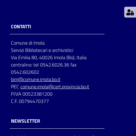
Patto
per
CONTATTI
la
lettura
Comune di Imola
Servizi Bibliotecari e archivistici
Via Emilia 80, 40026 Imola (Bo), Italia
Seguici
centralino: tel 0542.6026.36 fax
su
0542.602602
bim@comune.imola.bo.it
PEC
comune.imola@cert.provincia.bo.it
P.IVA 00523381200
C.F. 00794470377
NEWSLETTER