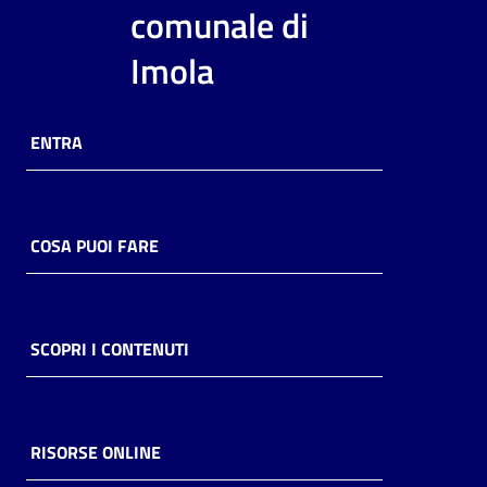
i
comunale di
contenuti
Imola
Risorse
ENTRA
online
COSA PUOI FARE
Casa
Piani
SCOPRI I CONTENUTI
Archivio
storico
RISORSE ONLINE
Decentrate