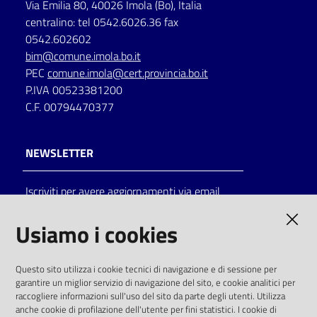
Via Emilia 80, 40026 Imola (Bo), Italia
centralino: tel 0542.6026.36 fax
0542.602602
bim@comune.imola.bo.it
PEC
comune.imola@cert.provincia.bo.it
P.IVA 00523381200
C.F. 00794470377
NEWSLETTER
Iscriviti per avere aggiornamenti via email
AMMINISTRAZIONE TRASPARENTE
Usiamo i cookies
I dati personali pubblicati sono riutilizzabili
Questo sito utilizza i cookie tecnici di navigazione e di sessione per
solo alle condizioni previste dalla direttiva
garantire un miglior servizio di navigazione del sito, e cookie analitici per
comunitaria 2003/98/CE e dal d.lgs. 36/2006
raccogliere informazioni sull'uso del sito da parte degli utenti. Utilizza
anche cookie di profilazione dell'utente per fini statistici. I cookie di