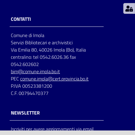
Patto
CONTATTI
per
la
Comune di Imola
lettura
Servizi Bibliotecari e archivistici
Via Emilia 80, 40026 Imola (Bo), Italia
centralino: tel 0542.6026.36 fax
Seguici
0542.602602
su
bim@comune.imola.bo.it
PEC
comune.imola@cert.provincia.bo.it
P.IVA 00523381200
C.F. 00794470377
NEWSLETTER
Iscriviti per avere aggiornamenti via email