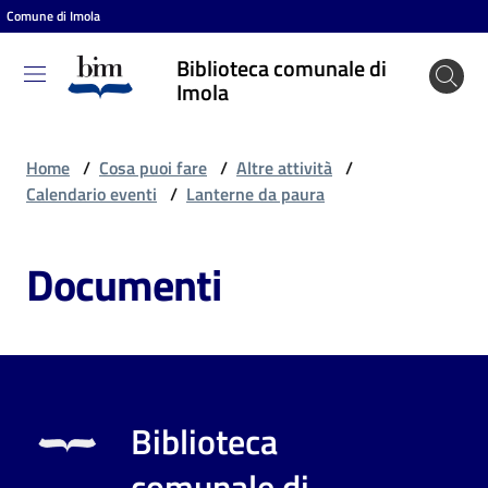
Comune di Imola
Vai al contenuto
Vai alla navigazione
Vai al footer
Biblioteca comunale di
Biblioteca
Imola
comunale
di Imola
Home
/
Cosa puoi fare
/
Altre attività
/
Calendario eventi
/
Lanterne da paura
Entra
Documenti
Cosa
puoi
fare
Biblioteca
Scopri
comunale di