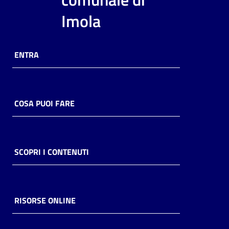
i
Imola
contenuti
ENTRA
Risorse
online
COSA PUOI FARE
Casa
SCOPRI I CONTENUTI
Piani
Archivio
storico
RISORSE ONLINE
Decentrate