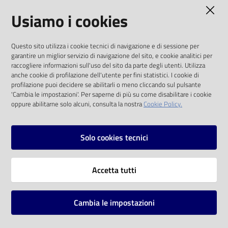
AMMINISTRAZIONE TRASPARENTE
Usiamo i cookies
Catalogo
on line
I dati personali pubblicati sono riutilizzabili
Questo sito utilizza i cookie tecnici di navigazione e di sessione per
solo alle condizioni previste dalla direttiva
Eventi
garantire un miglior servizio di navigazione del sito, e cookie analitici per
comunitaria 2003/98/CE e dal d.lgs. 36/2006
raccogliere informazioni sull'uso del sito da parte degli utenti. Utilizza
anche cookie di profilazione dell'utente per fini statistici. I cookie di
Chiedi al
SOCIAL
profilazione puoi decidere se abilitarli o meno cliccando sul pulsante
bibliotecario
'Cambia le impostazioni'. Per saperne di più su come disabilitare i cookie
oppure abilitarne solo alcuni, consulta la nostra
Cookie Policy.
Facebook
Youtube
Instagram
Avvisi
Solo cookies tecnici
Orari
Vai alla pagina
Accetta tutti
Privacy
Note legali
Cambia le impostazioni
Mappa del sito