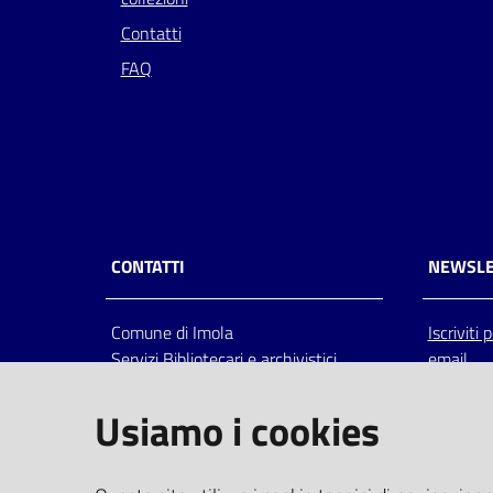
Contatti
FAQ
CONTATTI
NEWSLE
Comune di Imola
Iscriviti
Servizi Bibliotecari e archivistici
email
Via Emilia 80, 40026 Imola (Bo),
Italia
Usiamo i cookies
centralino: tel 0542.6026.36 fax
0542.602602
bim@comune.imola.bo.it