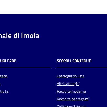
ale di Imola
PUOI FARE
SCOPRI I CONTENUTI
oteca
Cataloghi on-line
a
Altri cataloghi
tività
Raccolte moderne
Raccolte per ragazzi
Collezione imolese