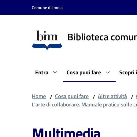
Vai al contenuto
Vai alla navigazione
Vai al footer
Comune di Imola
Biblioteca comun
Entra
Cosa puoi fare
Scopri 
Home
Cosa puoi fare
Altre attività
/
/
/
L'arte di collaborare. Manuale pratico sulle 
Multimedia