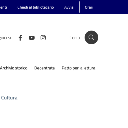
enti
Chiedi al bibliotecario
Avvisi
Orari
uici su
Cerca
Archivio storico
Decentrate
Patto per la lettura
a Cultura