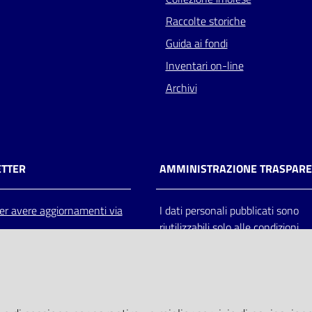
Raccolte storiche
Guida ai fondi
Inventari on-line
Archivi
TTER
AMMINISTRAZIONE TRASPAR
 per avere aggiornamenti via
I dati personali pubblicati sono
riutilizzabili solo alle condizioni
previste dalla direttiva comunitar
2003/98/CE e dal d.lgs. 36/200