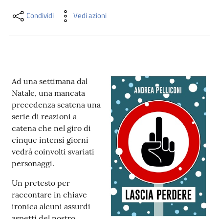
i
contenuti
Condividi
Vedi azioni
Risorse
online
Ad una settimana dal
Natale, una mancata
precedenza scatena una
serie di reazioni a
catena che nel giro di
cinque intensi giorni
Casa
vedrà coinvolti svariati
Piani
personaggi.
Archivio
Un pretesto per
storico
raccontare in chiave
ironica alcuni assurdi
Decentrate
aspetti del nostro