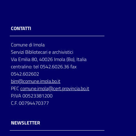
CONTATTI
Comune di Imola
Servizi Bibliotecari e archivistici
Via Emilia 80, 40026 Imola (Bo), Italia
centralino: tel 0542.6026.36 fax
0542.602602
bim@comune.imola.bo.it
PEC
comune.imola@cert.provincia.bo.it
P.IVA 00523381200
C.F. 00794470377
NEWSLETTER