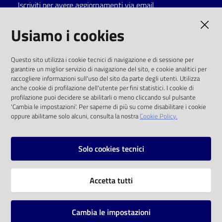
Iscriviti per avere aggiornamenti via email
AMMINISTRAZIONE TRASPARENTE
Usiamo i cookies
I dati personali pubblicati sono riutilizzabili
Questo sito utilizza i cookie tecnici di navigazione e di sessione per
solo alle condizioni previste dalla direttiva
garantire un miglior servizio di navigazione del sito, e cookie analitici per
comunitaria 2003/98/CE e dal d.lgs. 36/2006
raccogliere informazioni sull'uso del sito da parte degli utenti. Utilizza
anche cookie di profilazione dell'utente per fini statistici. I cookie di
SOCIAL
profilazione puoi decidere se abilitarli o meno cliccando sul pulsante
'Cambia le impostazioni'. Per saperne di più su come disabilitare i cookie
oppure abilitarne solo alcuni, consulta la nostra
Cookie Policy.
Facebook
Youtube
Instagram
Solo cookies tecnici
Vai alla pagina
Accetta tutti
Privacy
Note legali
Cambia le impostazioni