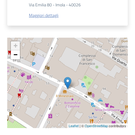
Via Emilia 80 - Imola - 40026
Catalogo
Maggiori dettagli
on line
Eventi
+
Chiedi al
−
bibliotecario
Avvisi
Orari
Leaflet
| ©
OpenStreetMap
contributors