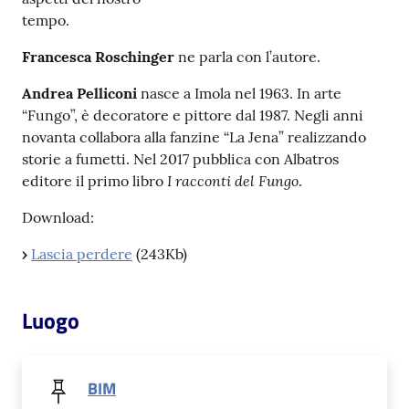
tempo.
Patto
Francesca Roschinger
ne parla con l’autore.
per
la
Andrea Pelliconi
nasce a Imola nel 1963. In arte
lettura
“Fungo”, è decoratore e pittore dal 1987. Negli anni
novanta collabora alla fanzine “La Jena” realizzando
storie a fumetti. Nel 2017 pubblica con Albatros
I racconti del Fungo
editore il primo libro
.
Seguici
su
Download:
›
Lascia perdere
(243Kb)
Luogo
BIM