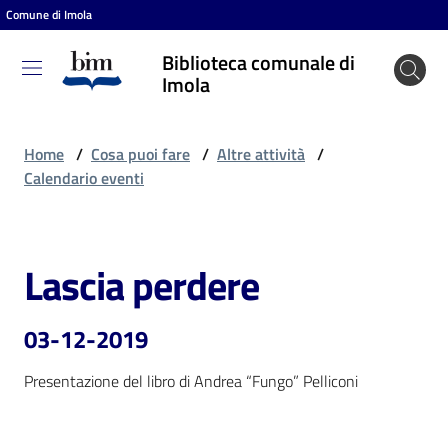
Comune di Imola
Vai al contenuto
Vai alla navigazione
Vai al footer
Biblioteca comunale di
Biblioteca
Imola
comunale
di Imola
Home
/
Cosa puoi fare
/
Altre attività
/
Calendario eventi
Entra
Lascia perdere
Salta al contenuto
Cosa
puoi
03-12-2019
fare
Presentazione del libro di Andrea “Fungo” Pelliconi
Scopri