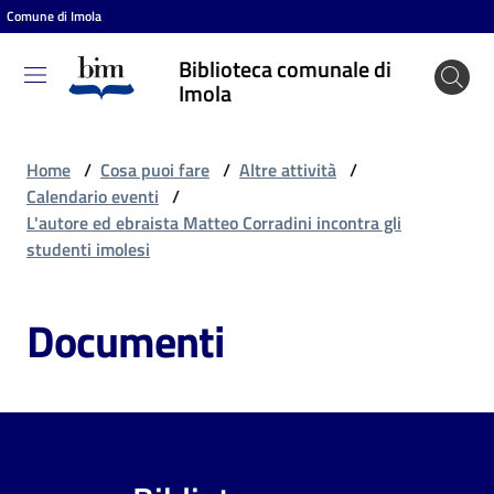
Comune di Imola
Vai al contenuto
Vai alla navigazione
Vai al footer
Biblioteca comunale di
Biblioteca
Imola
comunale
di Imola
Home
/
Cosa puoi fare
/
Altre attività
/
Calendario eventi
/
L'autore ed ebraista Matteo Corradini incontra gli
Entra
studenti imolesi
Documenti
Cosa
puoi
fare
Scopri