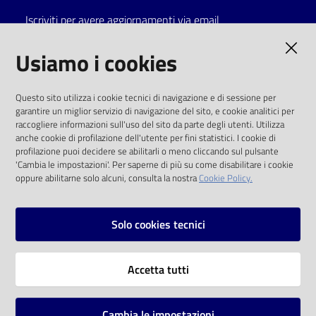
Iscriviti per avere aggiornamenti via email
Catalogo
on line
AMMINISTRAZIONE TRASPARENTE
Usiamo i cookies
Eventi
I dati personali pubblicati sono riutilizzabili
Questo sito utilizza i cookie tecnici di navigazione e di sessione per
solo alle condizioni previste dalla direttiva
garantire un miglior servizio di navigazione del sito, e cookie analitici per
Chiedi al
comunitaria 2003/98/CE e dal d.lgs. 36/2006
raccogliere informazioni sull'uso del sito da parte degli utenti. Utilizza
bibliotecario
anche cookie di profilazione dell'utente per fini statistici. I cookie di
SOCIAL
profilazione puoi decidere se abilitarli o meno cliccando sul pulsante
Avvisi
'Cambia le impostazioni'. Per saperne di più su come disabilitare i cookie
oppure abilitarne solo alcuni, consulta la nostra
Cookie Policy.
Facebook
Youtube
Instagram
Orari
Solo cookies tecnici
Vai alla pagina
Accetta tutti
Privacy
Note legali
Cambia le impostazioni