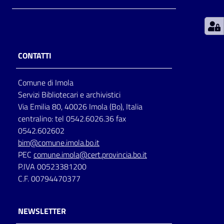
Patto
per
la
CONTATTI
lettura
Comune di Imola
Servizi Bibliotecari e archivistici
Seguici
Via Emilia 80, 40026 Imola (Bo), Italia
su
centralino: tel 0542.6026.36 fax
0542.602602
bim@comune.imola.bo.it
PEC
comune.imola@cert.provincia.bo.it
P.IVA 00523381200
C.F. 00794470377
NEWSLETTER