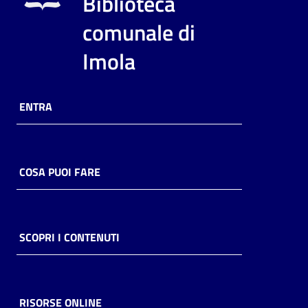
Biblioteca
i
contenuti
comunale di
Imola
Risorse
online
ENTRA
COSA PUOI FARE
Casa
Piani
SCOPRI I CONTENUTI
Archivio
storico
RISORSE ONLINE
Decentrate