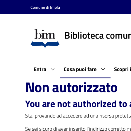
Vai al contenuto
Vai alla navigazione
Vai al footer
Comune di Imola
Biblioteca comun
Entra
Cosa puoi fare
Scopri 
Non autorizzato
You are not authorized to 
Stai provando ad accedere ad una risorsa protetta
Se sei sicuro di aver inserito l'indirizzo corretto