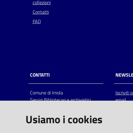
collezioni
Contatti
FAQ
CONTATTI
NEWSLE
Comune di Imola
Iscriviti
Servizi Bibliotecari e archivistici
email
Via Emilia 80, 40026 Imola (Bo),
Italia
Usiamo i cookies
centralino: tel 0542.6026.36 fax
0542.602602