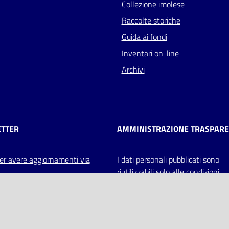
Collezione imolese
Raccolte storiche
Guida ai fondi
Inventari on-line
Archivi
TTER
AMMINISTRAZIONE TRASPAR
 per avere aggiornamenti via
I dati personali pubblicati sono
riutilizzabili solo alle condizioni
previste dalla direttiva comunitar
2003/98/CE e dal d.lgs. 36/200