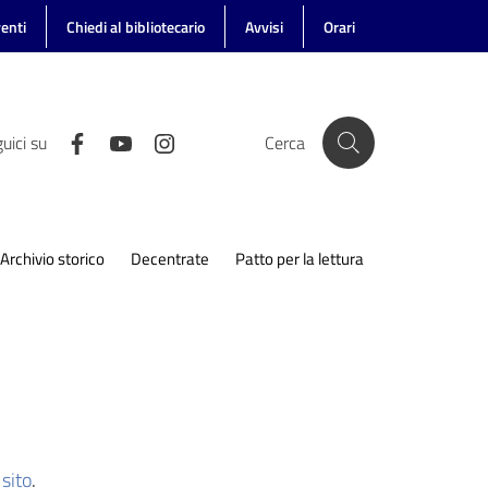
enti
Chiedi al bibliotecario
Avvisi
Orari
uici su
Cerca
Archivio storico
Decentrate
Patto per la lettura
sito
.