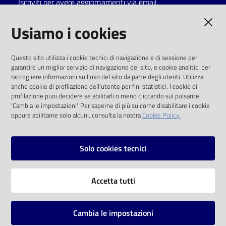
Iscriviti per avere aggiornamenti via email
Catalogo
AMMINISTRAZIONE TRASPARENTE
Usiamo i cookies
on line
I dati personali pubblicati sono riutilizzabili
Eventi
Questo sito utilizza i cookie tecnici di navigazione e di sessione per
solo alle condizioni previste dalla direttiva
garantire un miglior servizio di navigazione del sito, e cookie analitici per
comunitaria 2003/98/CE e dal d.lgs. 36/2006
raccogliere informazioni sull'uso del sito da parte degli utenti. Utilizza
Chiedi al
anche cookie di profilazione dell'utente per fini statistici. I cookie di
bibliotecario
SOCIAL
profilazione puoi decidere se abilitarli o meno cliccando sul pulsante
'Cambia le impostazioni'. Per saperne di più su come disabilitare i cookie
oppure abilitarne solo alcuni, consulta la nostra
Cookie Policy.
Avvisi
Facebook
Youtube
Instagram
Orari
Solo cookies tecnici
Vai alla pagina
Accetta tutti
Privacy
Note legali
Cambia le impostazioni