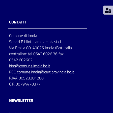
Patto
per
CONTATTI
la
lettura
Comune di Imola
Servizi Bibliotecari e archivistici
Via Emilia 80, 40026 Imola (Bo), Italia
Seguici
centralino: tel 0542.6026.36 fax
su
0542.602602
bim@comune.imola.bo.it
PEC
comune.imola@cert.provincia.bo.it
P.IVA 00523381200
C.F. 00794470377
NEWSLETTER