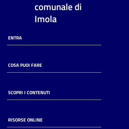
i
comunale di
contenuti
Imola
Risorse
ENTRA
online
COSA PUOI FARE
Casa
Piani
SCOPRI I CONTENUTI
Archivio
storico
RISORSE ONLINE
Decentrate