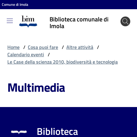
Comune di Imola
Vai al contenuto
Vai alla navigazione
Vai al footer
Biblioteca comunale di
Biblioteca
Imola
comunale
di Imola
Home
/
Cosa puoi fare
/
Altre attività
/
Calendario eventi
/
Le Case della scienza 2010, biodiversità e tecnologia
Entra
Multimedia
Cosa
puoi
fare
Biblioteca
Scopri