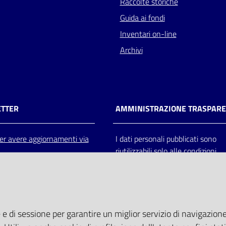
Raccolte storiche
Guida ai fondi
Inventari on-line
Archivi
TTER
AMMINISTRAZIONE TRASPAR
 per avere aggiornamenti via
I dati personali pubblicati sono
riutilizzabili solo alle condizioni
previste dalla direttiva comunitar
2003/98/CE e dal d.lgs. 36/200
 e di sessione per garantire un miglior servizio di navigazione 