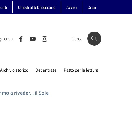
enti
Chiedi al bibliotecario
Avvisi
Orari
uici su
Cerca
Archivio storico
Decentrate
Patto per la lettura
mo a riveder... il Sole