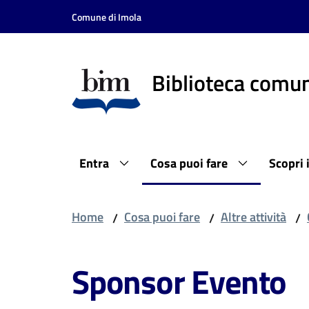
Vai al contenuto
Vai alla navigazione
Vai al footer
Comune di Imola
Biblioteca comun
Entra
Cosa puoi fare
Scopri 
Home
Cosa puoi fare
Altre attività
/
/
/
Sponsor Evento