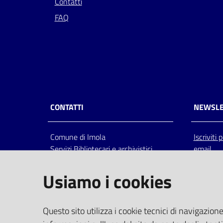
Contatti
FAQ
CONTATTI
NEWSLE
Comune di Imola
Iscriviti
Servizi Bibliotecari e archivistici
email
Via Emilia 80, 40026 Imola (Bo),
Italia
Usiamo i cookies
centralino: tel 0542.6026.36 fax
0542.602602
bim@comune.imola.bo.it
Questo sito utilizza i cookie tecnici di navigazione
PEC