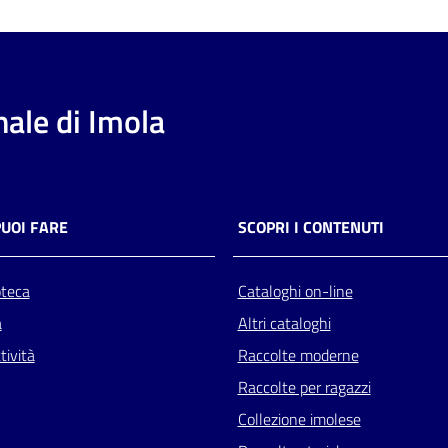
ale di Imola
PUOI FARE
SCOPRI I CONTENUTI
oteca
Cataloghi on-line
a
Altri cataloghi
tività
Raccolte moderne
Raccolte per ragazzi
Collezione imolese