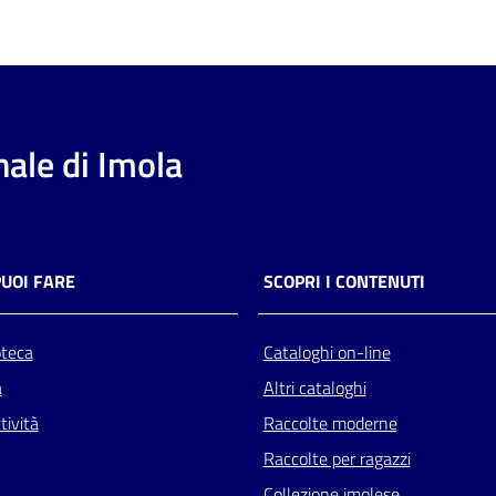
ale di Imola
PUOI FARE
SCOPRI I CONTENUTI
oteca
Cataloghi on-line
a
Altri cataloghi
tività
Raccolte moderne
Raccolte per ragazzi
Collezione imolese