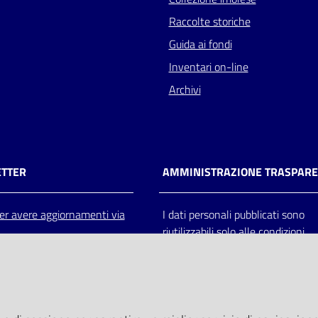
Raccolte storiche
Guida ai fondi
Inventari on-line
Archivi
TTER
AMMINISTRAZIONE TRASPAR
 per avere aggiornamenti via
I dati personali pubblicati sono
riutilizzabili solo alle condizioni
previste dalla direttiva comunitar
2003/98/CE e dal d.lgs. 36/200