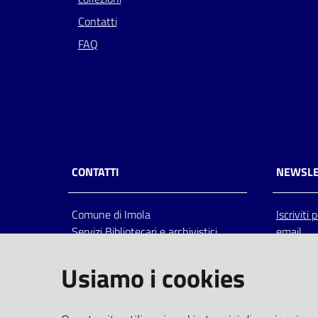
Contatti
FAQ
CONTATTI
NEWSLE
Comune di Imola
Iscriviti
Servizi Bibliotecari e archivistici
email
Via Emilia 80, 40026 Imola (Bo),
Italia
Usiamo i cookies
centralino: tel 0542.6026.36 fax
0542.602602
bim@comune.imola.bo.it