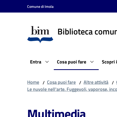
Vai al contenuto
Vai alla navigazione
Vai al footer
Comune di Imola
Biblioteca comun
Entra
Cosa puoi fare
Scopri 
Home
Cosa puoi fare
Altre attività
/
/
/
Le nuvole nell'arte. Fuggevoli, vaporose, inc
Multimedia