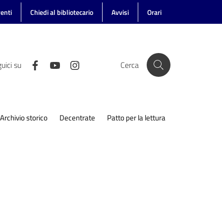
enti
Chiedi al bibliotecario
Avvisi
Orari
uici su
Cerca
Archivio storico
Decentrate
Patto per la lettura