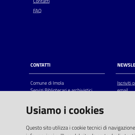
Contatti
FAQ
CONTATTI
NEWSLE
Comune di Imola
Iscriviti
Servizi Bibliotecari e archivistici
email
Via Emilia 80, 40026 Imola (Bo),
Italia
Usiamo i cookies
centralino: tel 0542.6026.36 fax
0542.602602
bim@comune.imola.bo.it
Questo sito utilizza i cookie tecnici di navigazione
PEC