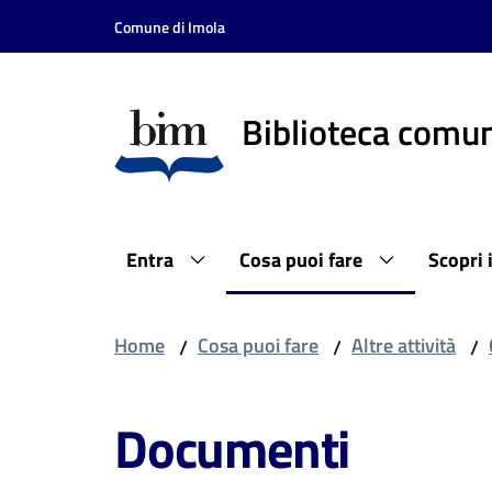
Vai al contenuto
Vai alla navigazione
Vai al footer
Comune di Imola
Biblioteca comun
Entra
Cosa puoi fare
Scopri 
Home
Cosa puoi fare
Altre attività
/
/
/
Documenti