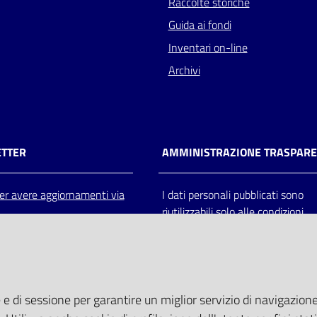
Raccolte storiche
Guida ai fondi
Inventari on-line
Archivi
TTER
AMMINISTRAZIONE TRASPAR
 per avere aggiornamenti via
I dati personali pubblicati sono
riutilizzabili solo alle condizioni
previste dalla direttiva comunitar
2003/98/CE e dal d.lgs. 36/200
 e di sessione per garantire un miglior servizio di navigazione 