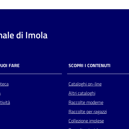
ale di Imola
PUOI FARE
SCOPRI I CONTENUTI
oteca
Cataloghi on-line
a
Altri cataloghi
tività
Raccolte moderne
Raccolte per ragazzi
Collezione imolese