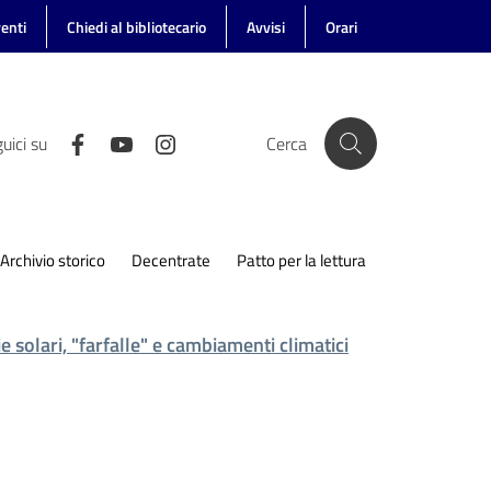
enti
Chiedi al bibliotecario
Avvisi
Orari
uici su
Cerca
Archivio storico
Decentrate
Patto per la lettura
 solari, "farfalle" e cambiamenti climatici