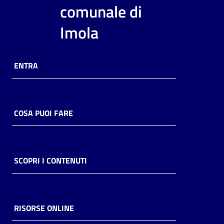
i
comunale di
contenuti
Imola
Risorse
ENTRA
online
COSA PUOI FARE
Casa
Piani
SCOPRI I CONTENUTI
Archivio
storico
RISORSE ONLINE
Decentrate