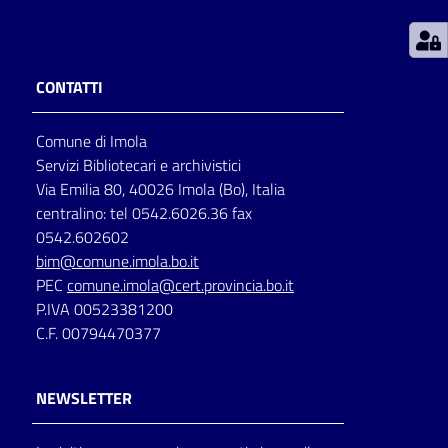
Patto
per
CONTATTI
la
lettura
Comune di Imola
Servizi Bibliotecari e archivistici
Via Emilia 80, 40026 Imola (Bo), Italia
Seguici
centralino: tel 0542.6026.36 fax
su
0542.602602
bim@comune.imola.bo.it
PEC
comune.imola@cert.provincia.bo.it
P.IVA 00523381200
C.F. 00794470377
NEWSLETTER