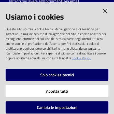
Iscriviti per avere aggiornamenti via email
Catalogo
AMMINISTRAZIONE TRASPARENTE
Usiamo i cookies
on line
I dati personali pubblicati sono riutilizzabili
Eventi
Questo sito utilizza i cookie tecnici di navigazione e di sessione per
solo alle condizioni previste dalla direttiva
garantire un miglior servizio di navigazione del sito, e cookie analitici per
comunitaria 2003/98/CE e dal d.lgs. 36/2006
raccogliere informazioni sull'uso del sito da parte degli utenti. Utilizza
Chiedi al
anche cookie di profilazione dell'utente per fini statistici. I cookie di
bibliotecario
SOCIAL
profilazione puoi decidere se abilitarli o meno cliccando sul pulsante
'Cambia le impostazioni'. Per saperne di più su come disabilitare i cookie
oppure abilitarne solo alcuni, consulta la nostra
Cookie Policy.
Avvisi
Facebook
Youtube
Instagram
Orari
Solo cookies tecnici
Vai alla pagina
Accetta tutti
Privacy
Note legali
Cambia le impostazioni