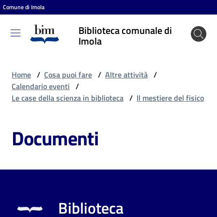
Comune di Imola
Vai al contenuto
Vai alla navigazione
Vai al footer
Biblioteca comunale di
Biblioteca
Imola
comunale
di Imola
Home
/
Cosa puoi fare
/
Altre attività
/
Calendario eventi
/
Le case della scienza in biblioteca
/
Il mestiere del fisico
Entra
Documenti
Cosa
puoi
fare
Biblioteca
Scopri