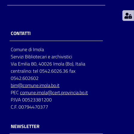
Patto
per
la
CONTATTI
lettura
Comune di Imola
Servizi Bibliotecari e archivistici
Seguici
Via Emilia 80, 40026 Imola (Bo), Italia
su
centralino: tel 0542.6026.36 fax
0542.602602
bim@comune.imola.bo.it
PEC
comune.imola@cert.provincia.bo.it
P.IVA 00523381200
C.F. 00794470377
NEWSLETTER