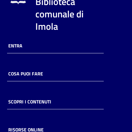
Biblioteca
i
contenuti
comunale di
Imola
Risorse
online
ENTRA
COSA PUOI FARE
Casa
Piani
SCOPRI I CONTENUTI
Archivio
storico
RISORSE ONLINE
Decentrate