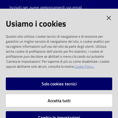
Iscriviti per avere aggiornamenti via email
Catalogo
on line
AMMINISTRAZIONE TRASPARENTE
Usiamo i cookies
Eventi
I dati personali pubblicati sono riutilizzabili
Questo sito utilizza i cookie tecnici di navigazione e di sessione per
solo alle condizioni previste dalla direttiva
garantire un miglior servizio di navigazione del sito, e cookie analitici per
Chiedi al
comunitaria 2003/98/CE e dal d.lgs. 36/2006
raccogliere informazioni sull'uso del sito da parte degli utenti. Utilizza
bibliotecario
anche cookie di profilazione dell'utente per fini statistici. I cookie di
SOCIAL
profilazione puoi decidere se abilitarli o meno cliccando sul pulsante
Avvisi
'Cambia le impostazioni'. Per saperne di più su come disabilitare i cookie
oppure abilitarne solo alcuni, consulta la nostra
Cookie Policy.
Facebook
Youtube
Instagram
Orari
Solo cookies tecnici
Vai alla pagina
Accetta tutti
Privacy
Note legali
Cambia le impostazioni