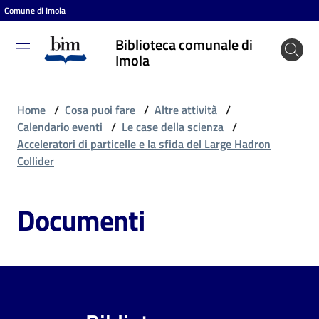
Comune di Imola
Vai al contenuto
Vai alla navigazione
Vai al footer
Biblioteca comunale di
Biblioteca
Imola
comunale
di Imola
Home
/
Cosa puoi fare
/
Altre attività
/
Calendario eventi
/
Le case della scienza
/
Acceleratori di particelle e la sfida del Large Hadron
Entra
Collider
Documenti
Cosa
puoi
fare
Scopri