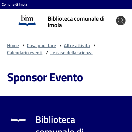
Comune di Imola
Vai al contenuto
Vai alla navigazione
Vai al footer
Biblioteca comunale di
Biblioteca
Imola
comunale
di Imola
Home
/
Cosa puoi fare
/
Altre attività
/
Calendario eventi
/
Le case della scienza
Entra
Sponsor Evento
Cosa
puoi
fare
Biblioteca
Scopri
comunale di