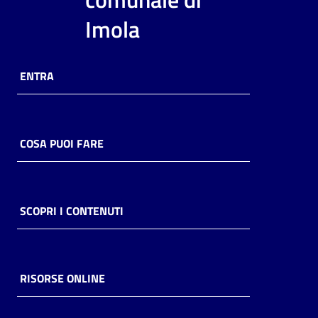
i
Imola
contenuti
ENTRA
Risorse
online
COSA PUOI FARE
Casa
SCOPRI I CONTENUTI
Piani
Archivio
storico
RISORSE ONLINE
Decentrate