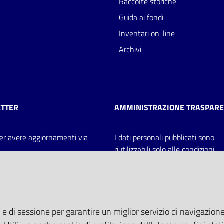
Raccolte storiche
Guida ai fondi
Inventari on-line
Archivi
TTER
AMMINISTRAZIONE TRASPAR
 per avere aggiornamenti via
I dati personali pubblicati sono
riutilizzabili solo alle condizioni
previste dalla direttiva comunitar
2003/98/CE e dal d.lgs. 36/200
 e di sessione per garantire un miglior servizio di navigazione 