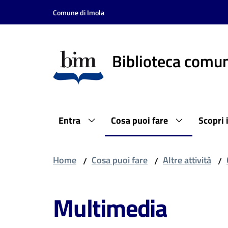
Vai al contenuto
Vai alla navigazione
Vai al footer
Comune di Imola
Biblioteca comun
Entra
Cosa puoi fare
Scopri 
Home
Cosa puoi fare
Altre attività
/
/
/
Multimedia