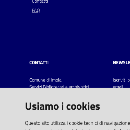
Contatti
FAQ
CONTATTI
NEWSLE
Comune di Imola
Iscriviti
Servizi Bibliotecari e archivistici
email
Via Emilia 80, 40026 Imola (Bo),
Italia
Usiamo i cookies
centralino: tel 0542.6026.36 fax
0542.602602
bim@comune.imola.bo.it
Questo sito utilizza i cookie tecnici di navigazione
PEC