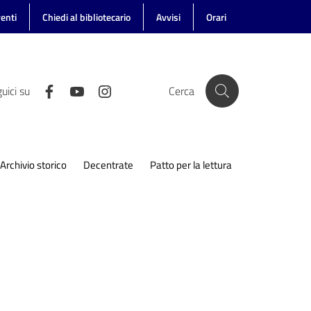
enti
Chiedi al bibliotecario
Avvisi
Orari
uici su
Cerca
Archivio storico
Decentrate
Patto per la lettura