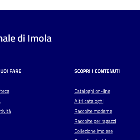
ale di Imola
PUOI FARE
SCOPRI I CONTENUTI
oteca
Cataloghi on-line
a
Altri cataloghi
tività
Raccolte moderne
Raccolte per ragazzi
Collezione imolese