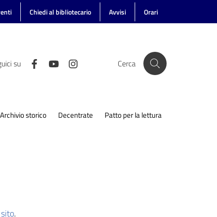
enti
Chiedi al bibliotecario
Avvisi
Orari
uici su
Cerca
Archivio storico
Decentrate
Patto per la lettura
sito
.