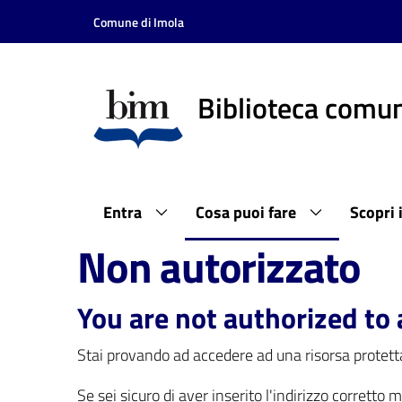
Vai al contenuto
Vai alla navigazione
Vai al footer
Comune di Imola
Biblioteca comun
Entra
Cosa puoi fare
Scopri 
Non autorizzato
You are not authorized to 
Stai provando ad accedere ad una risorsa protetta
Se sei sicuro di aver inserito l'indirizzo corretto