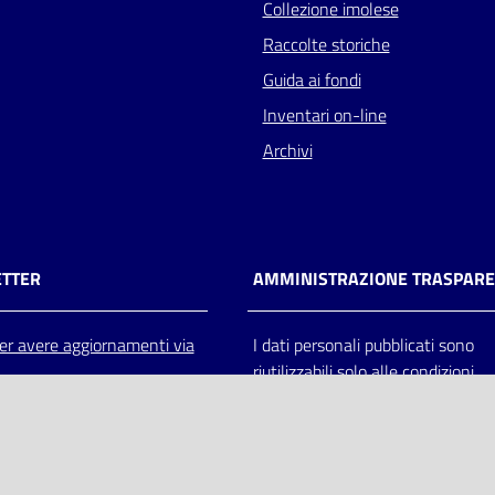
Collezione imolese
Raccolte storiche
Guida ai fondi
Inventari on-line
Archivi
TTER
AMMINISTRAZIONE TRASPAR
 per avere aggiornamenti via
I dati personali pubblicati sono
riutilizzabili solo alle condizioni
previste dalla direttiva comunitar
2003/98/CE e dal d.lgs. 36/200