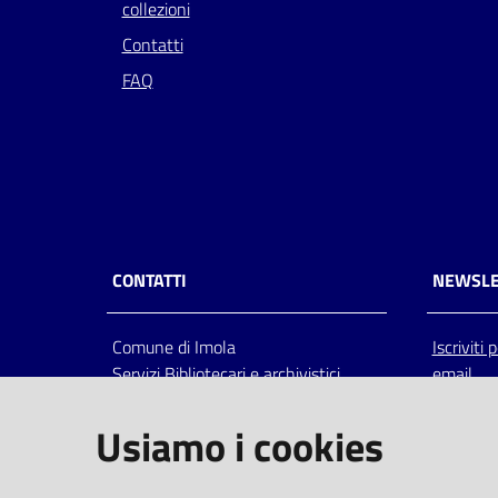
collezioni
Contatti
FAQ
CONTATTI
NEWSLE
Comune di Imola
Iscriviti
Servizi Bibliotecari e archivistici
email
Via Emilia 80, 40026 Imola (Bo),
Italia
Usiamo i cookies
centralino: tel 0542.6026.36 fax
0542.602602