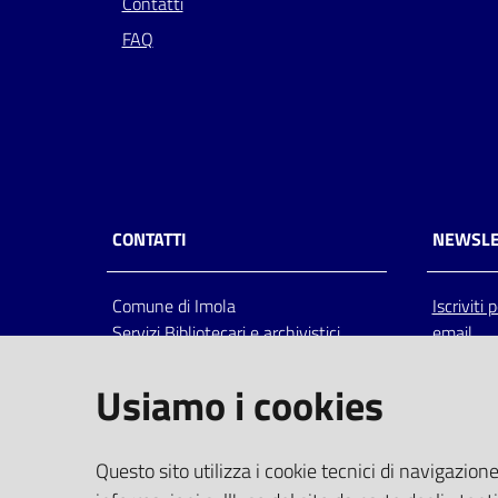
Contatti
FAQ
CONTATTI
NEWSLE
Comune di Imola
Iscriviti
Servizi Bibliotecari e archivistici
email
Via Emilia 80, 40026 Imola (Bo),
Italia
Usiamo i cookies
centralino: tel 0542.6026.36 fax
0542.602602
bim@comune.imola.bo.it
Questo sito utilizza i cookie tecnici di navigazione
PEC