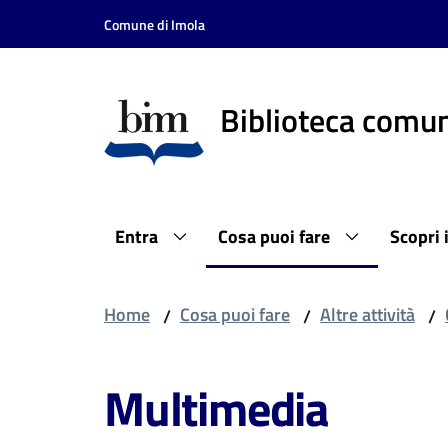
Vai al contenuto
Vai alla navigazione
Vai al footer
Comune di Imola
Biblioteca comun
Entra
Cosa puoi fare
Scopri 
Home
Cosa puoi fare
Altre attività
/
/
/
Multimedia