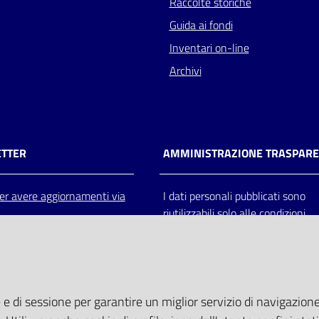
Raccolte storiche
Guida ai fondi
Inventari on-line
Archivi
TTER
AMMINISTRAZIONE TRASPAR
 per avere aggiornamenti via
I dati personali pubblicati sono
riutilizzabili solo alle condizioni
previste dalla direttiva comunitar
2003/98/CE e dal d.lgs. 36/200
 e di sessione per garantire un miglior servizio di navigazione 