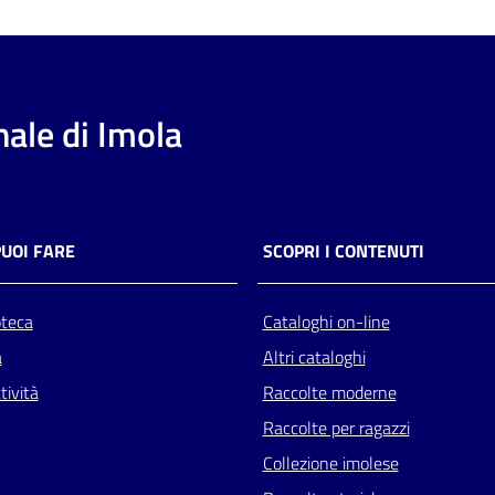
ale di Imola
PUOI FARE
SCOPRI I CONTENUTI
oteca
Cataloghi on-line
a
Altri cataloghi
tività
Raccolte moderne
Raccolte per ragazzi
Collezione imolese