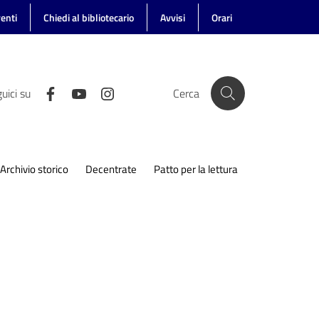
enti
Chiedi al bibliotecario
Avvisi
Orari
uici su
Cerca
Archivio storico
Decentrate
Patto per la lettura