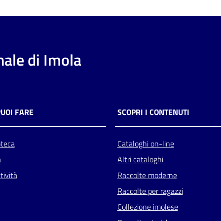
ale di Imola
PUOI FARE
SCOPRI I CONTENUTI
oteca
Cataloghi on-line
a
Altri cataloghi
tività
Raccolte moderne
Raccolte per ragazzi
Collezione imolese