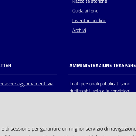
Raccolte storiche
Guida ai fondi
Inventari on-line
Archivi
TTER
AMMINISTRAZIONE TRASPAR
 per avere aggiornamenti via
I dati personali pubblicati sono
riutilizzabili solo alle condizioni
previste dalla direttiva comunitar
2003/98/CE e dal d.lgs. 36/200
 e di sessione per garantire un miglior servizio di navigazione 