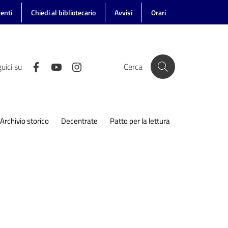
enti
Chiedi al bibliotecario
Avvisi
Orari
uici su
Cerca
Archivio storico
Decentrate
Patto per la lettura