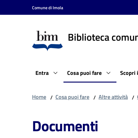
Vai al contenuto
Vai alla navigazione
Vai al footer
Comune di Imola
Biblioteca comun
Entra
Cosa puoi fare
Scopri 
Home
Cosa puoi fare
Altre attività
/
/
/
Documenti