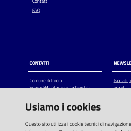
Contatti
FAQ
CONTATTI
NEWSLE
Comune di Imola
Iscriviti
Servizi Bibliotecari e archivistici
email
Via Emilia 80, 40026 Imola (Bo),
Italia
Usiamo i cookies
centralino: tel 0542.6026.36 fax
0542.602602
bim@comune.imola.bo.it
Questo sito utilizza i cookie tecnici di navigazione
PEC