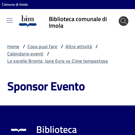
Comune di Imola
Vai al contenuto
Vai alla navigazione
Vai al footer
Biblioteca comunale di
Biblioteca
Imola
comunale
di Imola
Home
/
Cosa puoi fare
/
Altre attività
/
Calendario eventi
/
Le sorelle Bronte, Jane Eyre vs Cime tempestose
Entra
Sponsor Evento
Cosa
puoi
fare
Biblioteca
Scopri