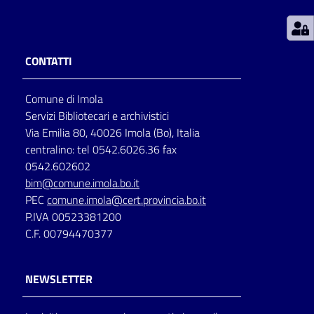
Patto
per
CONTATTI
la
lettura
Comune di Imola
Servizi Bibliotecari e archivistici
Via Emilia 80, 40026 Imola (Bo), Italia
Seguici
centralino: tel 0542.6026.36 fax
su
0542.602602
bim@comune.imola.bo.it
PEC
comune.imola@cert.provincia.bo.it
P.IVA 00523381200
C.F. 00794470377
NEWSLETTER