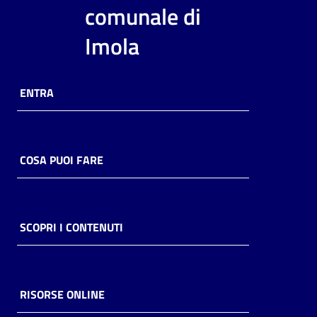
i
comunale di
contenuti
Imola
Risorse
ENTRA
online
COSA PUOI FARE
Casa
Piani
SCOPRI I CONTENUTI
Archivio
storico
RISORSE ONLINE
Decentrate