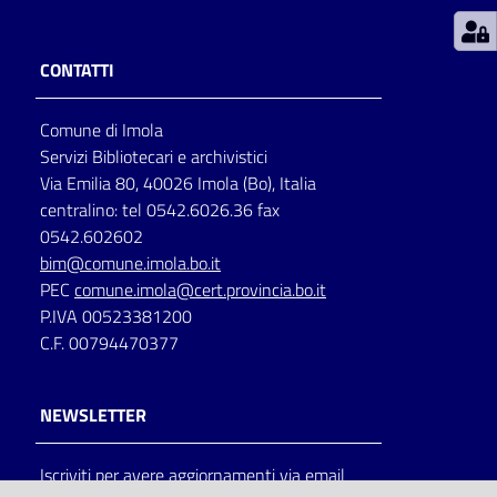
Patto
CONTATTI
per
la
Comune di Imola
lettura
Servizi Bibliotecari e archivistici
Via Emilia 80, 40026 Imola (Bo), Italia
centralino: tel 0542.6026.36 fax
Seguici
0542.602602
su
bim@comune.imola.bo.it
PEC
comune.imola@cert.provincia.bo.it
P.IVA 00523381200
C.F. 00794470377
NEWSLETTER
Iscriviti per avere aggiornamenti via email