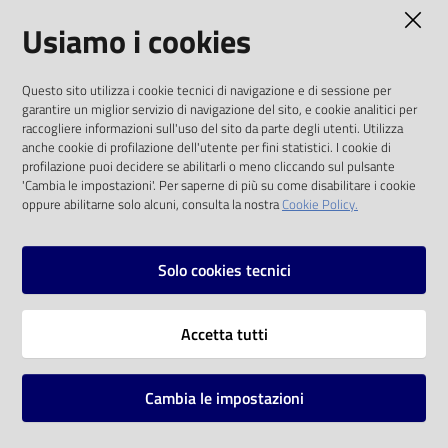
AMMINISTRAZIONE TRASPARENTE
Usiamo i cookies
Catalogo
on line
I dati personali pubblicati sono riutilizzabili
Questo sito utilizza i cookie tecnici di navigazione e di sessione per
solo alle condizioni previste dalla direttiva
Eventi
garantire un miglior servizio di navigazione del sito, e cookie analitici per
comunitaria 2003/98/CE e dal d.lgs. 36/2006
raccogliere informazioni sull'uso del sito da parte degli utenti. Utilizza
anche cookie di profilazione dell'utente per fini statistici. I cookie di
Chiedi al
SOCIAL
profilazione puoi decidere se abilitarli o meno cliccando sul pulsante
bibliotecario
'Cambia le impostazioni'. Per saperne di più su come disabilitare i cookie
oppure abilitarne solo alcuni, consulta la nostra
Cookie Policy.
Facebook
Youtube
Instagram
Avvisi
Solo cookies tecnici
Orari
Vai alla pagina
Accetta tutti
Privacy
Note legali
Cambia le impostazioni
Mappa del sito