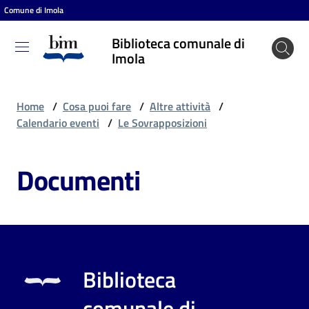
Comune di Imola
Vai al contenuto
Vai alla navigazione
Vai al footer
Biblioteca comunale di
Biblioteca
Imola
comunale
di Imola
Home
/
Cosa puoi fare
/
Altre attività
/
Calendario eventi
/
Le Sovrapposizioni
Entra
Documenti
Cosa
puoi
fare
Biblioteca
Scopri
comunale di