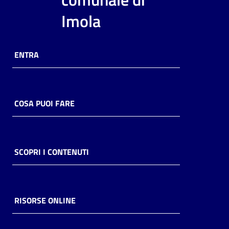
i
Imola
contenuti
ENTRA
Risorse
online
COSA PUOI FARE
Casa
SCOPRI I CONTENUTI
Piani
Archivio
storico
RISORSE ONLINE
Decentrate