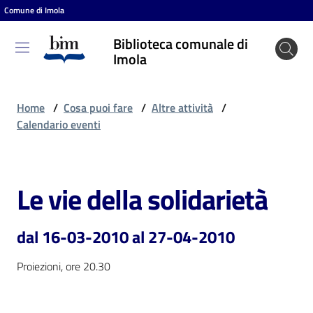
Comune di Imola
Vai al contenuto
Vai alla navigazione
Vai al footer
Biblioteca comunale di
Biblioteca
Imola
comunale
di Imola
Home
/
Cosa puoi fare
/
Altre attività
/
Calendario eventi
Entra
Le vie della solidarietà
Salta al contenuto
Cosa
puoi
dal 16-03-2010 al 27-04-2010
fare
Proiezioni, ore 20.30
Scopri