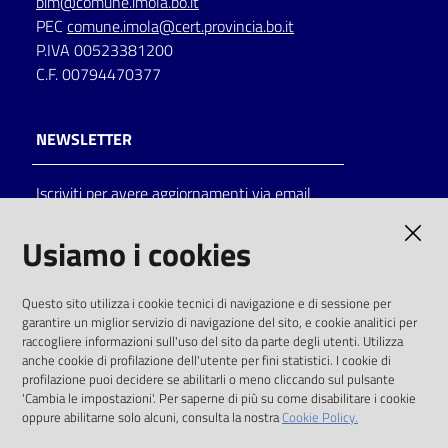
bim@comune.imola.bo.it
PEC
comune.imola@cert.provincia.bo.it
P.IVA 00523381200
C.F. 00794470377
NEWSLETTER
Iscriviti per avere aggiornamenti via email
AMMINISTRAZIONE TRASPARENTE
Usiamo i cookies
I dati personali pubblicati sono riutilizzabili
Questo sito utilizza i cookie tecnici di navigazione e di sessione per
solo alle condizioni previste dalla direttiva
garantire un miglior servizio di navigazione del sito, e cookie analitici per
comunitaria 2003/98/CE e dal d.lgs. 36/2006
raccogliere informazioni sull'uso del sito da parte degli utenti. Utilizza
anche cookie di profilazione dell'utente per fini statistici. I cookie di
SOCIAL
profilazione puoi decidere se abilitarli o meno cliccando sul pulsante
'Cambia le impostazioni'. Per saperne di più su come disabilitare i cookie
oppure abilitarne solo alcuni, consulta la nostra
Cookie Policy.
Facebook
Youtube
Instagram