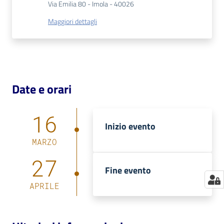
Via Emilia 80 - Imola - 40026
Catalogo
Maggiori dettagli
on line
Eventi
Chiedi al
Date e orari
bibliotecario
16
Avvisi
Inizio evento
Orari
MARZO
27
Fine evento
APRILE