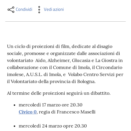
i
contenuti
Condividi
Vedi azioni
Risorse
online
Un ciclo di proiezioni di film, dedicate al disagio
sociale, promosse e organizzate dalle associazioni di
volontariato Aido, Alzheimer, Glucasia e La Giostra in
collaborazione con il Comune di Imola, il Circondario
imolese, A.U.S.L. di Imola, e Volabo Centro Servizi per
il Volontariato della provincia di Bologna.
Casa
Piani
Al termine delle proiezioni seguirà un dibattito.
mercoledì 17 marzo ore 20.30
Archivio
Civico 0
, regia di Francesco Maselli
storico
mercoledì 24 marzo opre 20.30
Decentrate