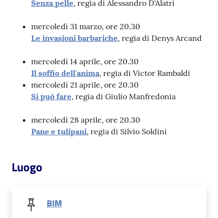
Senza pelle
, regia di Alessandro D'Alatri
Patto
mercoledì 31 marzo, ore 20.30
per
Le invasioni barbariche
, regia di Denys Arcand
la
lettura
mercoledì 14 aprile, ore 20.30
Il soffio dell'anima
, regia di Victor Rambaldi
mercoledì 21 aprile, ore 20.30
Si può fare
, regia di Giulio Manfredonia
Seguici
su
mercoledì 28 aprile, ore 20.30
Pane e tulipani
, regia di Silvio Soldini
Luogo
BIM