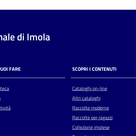
ale di Imola
PUOI FARE
SCOPRI I CONTENUTI
oteca
Cataloghi on-line
a
Altri cataloghi
tività
Raccolte moderne
Raccolte per ragazzi
Collezione imolese