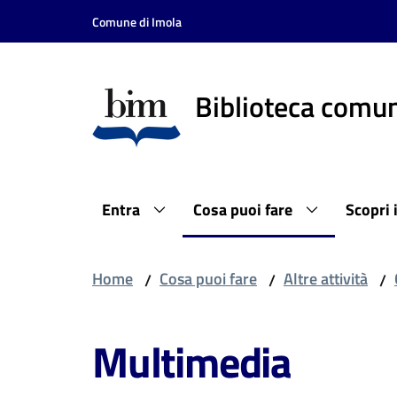
Vai al contenuto
Vai alla navigazione
Vai al footer
Comune di Imola
Biblioteca comun
Entra
Cosa puoi fare
Scopri 
Home
Cosa puoi fare
Altre attività
/
/
/
Multimedia