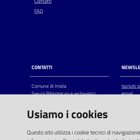
Contatti
FAQ
CONTATTI
NEWSLE
Comune di Imola
Iscriviti
Servizi Bibliotecari e archivistici
email
Via Emilia 80, 40026 Imola (Bo),
Italia
Usiamo i cookies
centralino: tel 0542.6026.36 fax
0542.602602
bim@comune.imola.bo.it
Questo sito utilizza i cookie tecnici di navigazione
PEC