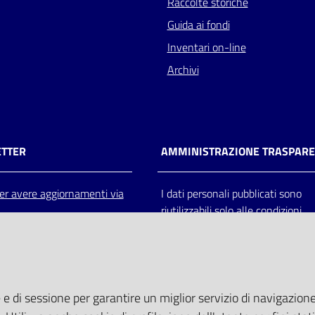
Raccolte storiche
Guida ai fondi
Inventari on-line
Archivi
TTER
AMMINISTRAZIONE TRASPAR
 per avere aggiornamenti via
I dati personali pubblicati sono
riutilizzabili solo alle condizioni
previste dalla direttiva comunitar
2003/98/CE e dal d.lgs. 36/200
 e di sessione per garantire un miglior servizio di navigazione 