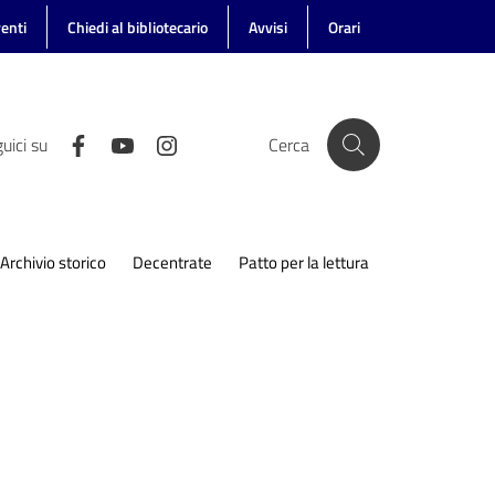
enti
Chiedi al bibliotecario
Avvisi
Orari
uici su
Cerca
Archivio storico
Decentrate
Patto per la lettura