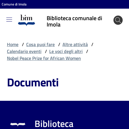
Comune di Imola
Vai al contenuto
Vai alla navigazione
Vai al footer
Biblioteca comunale di
Biblioteca
Imola
comunale
di Imola
Home
/
Cosa puoi fare
/
Altre attività
/
Calendario eventi
/
Le voci degli altri
/
Nobel Peace Prize for African Women
Entra
Documenti
Cosa
puoi
fare
Biblioteca
Scopri