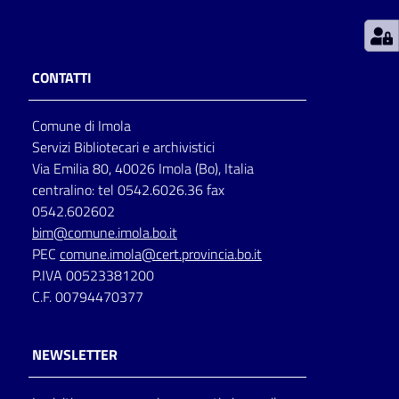
Patto
per
CONTATTI
la
lettura
Comune di Imola
Servizi Bibliotecari e archivistici
Via Emilia 80, 40026 Imola (Bo), Italia
Seguici
centralino: tel 0542.6026.36 fax
su
0542.602602
bim@comune.imola.bo.it
PEC
comune.imola@cert.provincia.bo.it
P.IVA 00523381200
C.F. 00794470377
NEWSLETTER