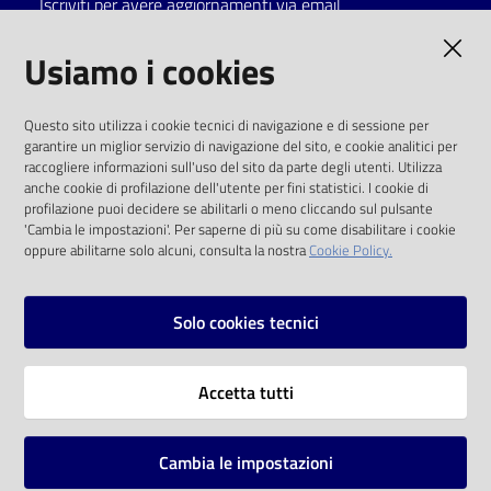
Iscriviti per avere aggiornamenti via email
Catalogo
AMMINISTRAZIONE TRASPARENTE
Usiamo i cookies
on line
I dati personali pubblicati sono riutilizzabili
Eventi
Questo sito utilizza i cookie tecnici di navigazione e di sessione per
solo alle condizioni previste dalla direttiva
garantire un miglior servizio di navigazione del sito, e cookie analitici per
comunitaria 2003/98/CE e dal d.lgs. 36/2006
raccogliere informazioni sull'uso del sito da parte degli utenti. Utilizza
Chiedi al
anche cookie di profilazione dell'utente per fini statistici. I cookie di
bibliotecario
SOCIAL
profilazione puoi decidere se abilitarli o meno cliccando sul pulsante
'Cambia le impostazioni'. Per saperne di più su come disabilitare i cookie
oppure abilitarne solo alcuni, consulta la nostra
Cookie Policy.
Avvisi
Facebook
Youtube
Instagram
Orari
Solo cookies tecnici
Vai alla pagina
Accetta tutti
Privacy
Note legali
Cambia le impostazioni