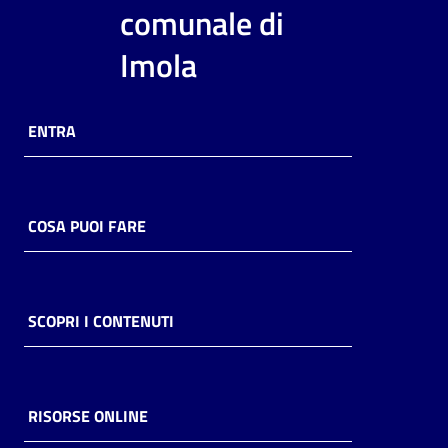
i
comunale di
contenuti
Imola
Risorse
ENTRA
online
COSA PUOI FARE
Casa
Piani
SCOPRI I CONTENUTI
Archivio
storico
RISORSE ONLINE
Decentrate