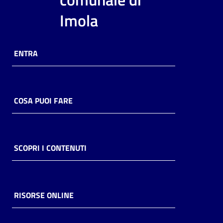
i
Imola
contenuti
ENTRA
Risorse
online
COSA PUOI FARE
Casa
SCOPRI I CONTENUTI
Piani
Archivio
storico
RISORSE ONLINE
Decentrate