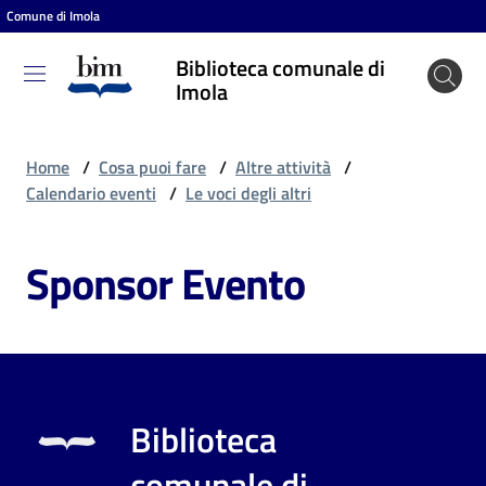
Comune di Imola
Vai al contenuto
Vai alla navigazione
Vai al footer
Biblioteca comunale di
Biblioteca
Imola
comunale
di Imola
Home
/
Cosa puoi fare
/
Altre attività
/
Calendario eventi
/
Le voci degli altri
Entra
Sponsor Evento
Cosa
puoi
fare
Biblioteca
Scopri
comunale di