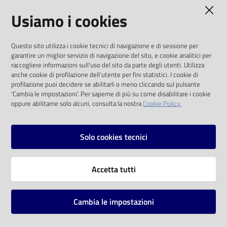
AMMINISTRAZIONE TRASPARENTE
Usiamo i cookies
Catalogo
on line
I dati personali pubblicati sono riutilizzabili
Questo sito utilizza i cookie tecnici di navigazione e di sessione per
solo alle condizioni previste dalla direttiva
Eventi
garantire un miglior servizio di navigazione del sito, e cookie analitici per
comunitaria 2003/98/CE e dal d.lgs. 36/2006
raccogliere informazioni sull'uso del sito da parte degli utenti. Utilizza
anche cookie di profilazione dell'utente per fini statistici. I cookie di
Chiedi al
SOCIAL
profilazione puoi decidere se abilitarli o meno cliccando sul pulsante
bibliotecario
'Cambia le impostazioni'. Per saperne di più su come disabilitare i cookie
oppure abilitarne solo alcuni, consulta la nostra
Cookie Policy.
Facebook
Youtube
Instagram
Avvisi
Solo cookies tecnici
Orari
Vai alla pagina
Accetta tutti
Privacy
Note legali
Cambia le impostazioni
Mappa del sito