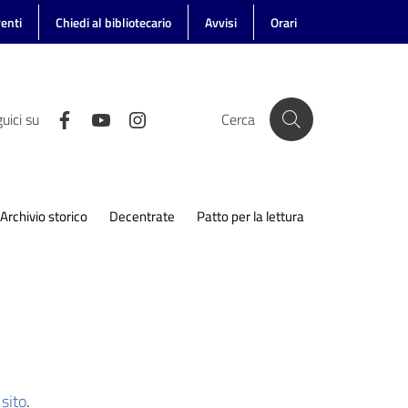
enti
Chiedi al bibliotecario
Avvisi
Orari
uici su
Cerca
Archivio storico
Decentrate
Patto per la lettura
sito
.