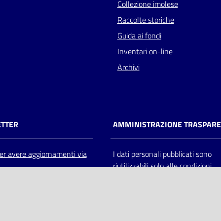
Collezione imolese
Raccolte storiche
Guida ai fondi
Inventari on-line
Archivi
TTER
AMMINISTRAZIONE TRASPAR
 per avere aggiornamenti via
I dati personali pubblicati sono
riutilizzabili solo alle condizioni
previste dalla direttiva comunitar
2003/98/CE e dal d.lgs. 36/200