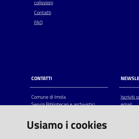
collezioni
Contatti
FAQ
CONTATTI
NEWSLE
Comune di Imola
Iscriviti
Servizi Bibliotecari e archivistici
email
Via Emilia 80, 40026 Imola (Bo),
Italia
Usiamo i cookies
centralino: tel 0542.6026.36 fax
0542.602602