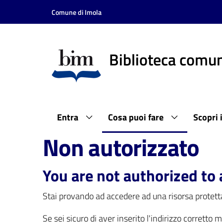
Vai al contenuto
Vai alla navigazione
Vai al footer
Comune di Imola
Biblioteca comun
Entra
Cosa puoi fare
Scopri 
Non autorizzato
You are not authorized to 
Stai provando ad accedere ad una risorsa protetta
Se sei sicuro di aver inserito l'indirizzo corretto