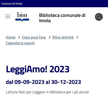
Comune di Imola
Vai al contenuto
Vai alla navigazione
Vai al footer
Biblioteca comunale di
Biblioteca
Imola
comunale
di Imola
Home
/
Cosa puoi fare
/
Altre attività
/
Calendario eventi
Entra
LeggiAmo! 2023
Salta al contenuto
Cosa
puoi
dal 09-09-2023 al 30-12-2023
fare
Letture Nati per Leggere in biblioteca per i più piccoli
Scopri