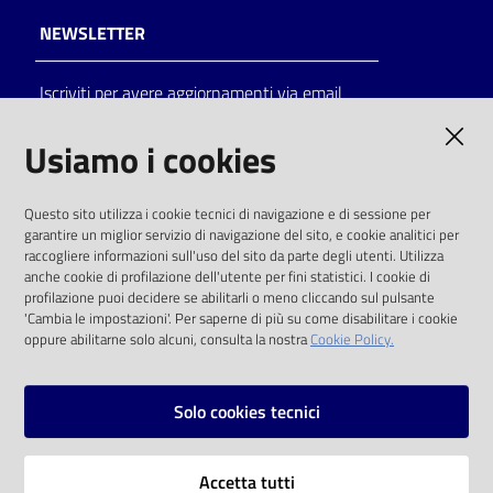
NEWSLETTER
Iscriviti per avere aggiornamenti via email
AMMINISTRAZIONE TRASPARENTE
Usiamo i cookies
I dati personali pubblicati sono riutilizzabili
Questo sito utilizza i cookie tecnici di navigazione e di sessione per
solo alle condizioni previste dalla direttiva
garantire un miglior servizio di navigazione del sito, e cookie analitici per
comunitaria 2003/98/CE e dal d.lgs. 36/2006
raccogliere informazioni sull'uso del sito da parte degli utenti. Utilizza
anche cookie di profilazione dell'utente per fini statistici. I cookie di
SOCIAL
profilazione puoi decidere se abilitarli o meno cliccando sul pulsante
'Cambia le impostazioni'. Per saperne di più su come disabilitare i cookie
oppure abilitarne solo alcuni, consulta la nostra
Cookie Policy.
Facebook
Youtube
Instagram
Solo cookies tecnici
Vai alla pagina
Accetta tutti