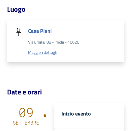
Luogo
Catalogo
on line
Casa Piani
Eventi
Via Emilia, 88 - Imola - 40026
Chiedi al
Maggiori dettagli
bibliotecario
Avvisi
Orari
Date e orari
09
Inizio evento
SETTEMBRE