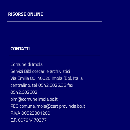
RISORSE ONLINE
CONTATTI
Comune di Imola
Servizi Bibliotecari e archivistici
Via Emilia 80, 40026 Imola (Bo), Italia
centralino: tel 0542.6026.36 fax
0542.602602
bim@comune.imola.bo.it
PEC
comune.imola@cert.provincia.bo.it
P.IVA 00523381200
C.F. 00794470377