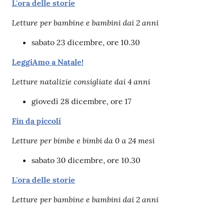
L'ora delle storie
Letture per bambine e bambini dai 2 anni
Patto
per
sabato 23 dicembre, ore 10.30
la
lettura
LeggiAmo a Natale!
Letture natalizie consigliate dai 4 anni
giovedì 28 dicembre, ore 17
Seguici
su
Fin da piccoli
Letture per bimbe e bimbi da 0 a 24 mesi
sabato 30 dicembre, ore 10.30
L'ora delle storie
Letture per bambine e bambini dai 2 anni