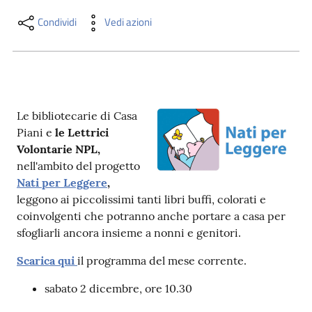
i
contenuti
Condividi
Vedi azioni
Risorse
online
Le bibliotecarie di Casa
Piani e
le Lettrici
Volontarie NPL,
nell'ambito del progetto
Nati per Leggere
,
leggono ai piccolissimi tanti libri buffi, colorati e
Casa
coinvolgenti che potranno anche portare a casa per
Piani
sfogliarli ancora insieme a nonni e genitori.
Archivio
Scarica qui
il programma del mese corrente.
storico
sabato 2 dicembre, ore 10.30
Decentrate