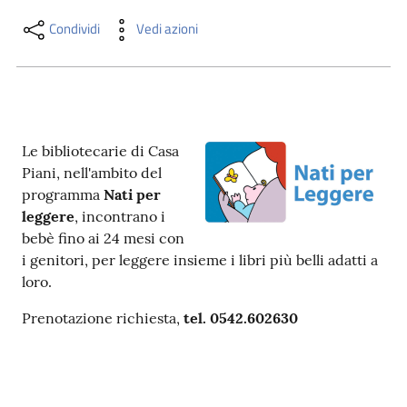
i
contenuti
Condividi
Vedi azioni
Risorse
online
Le bibliotecarie di Casa
Piani, nell'ambito del
programma
Nati per
leggere
, incontrano i
bebè fino ai 24 mesi con
i genitori, per leggere insieme i libri più belli adatti a
Casa
loro.
Piani
Prenotazione richiesta,
tel. 0542.602630
Archivio
storico
Decentrate