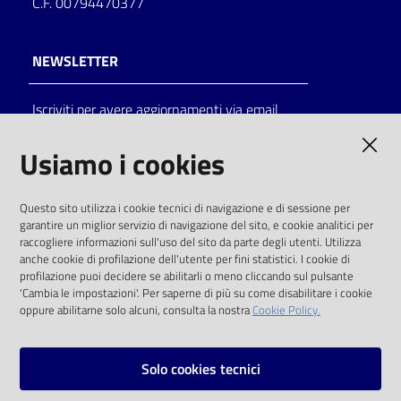
C.F. 00794470377
NEWSLETTER
Iscriviti per avere aggiornamenti via email
AMMINISTRAZIONE TRASPARENTE
Usiamo i cookies
I dati personali pubblicati sono riutilizzabili
Questo sito utilizza i cookie tecnici di navigazione e di sessione per
solo alle condizioni previste dalla direttiva
garantire un miglior servizio di navigazione del sito, e cookie analitici per
comunitaria 2003/98/CE e dal d.lgs. 36/2006
raccogliere informazioni sull'uso del sito da parte degli utenti. Utilizza
anche cookie di profilazione dell'utente per fini statistici. I cookie di
SOCIAL
profilazione puoi decidere se abilitarli o meno cliccando sul pulsante
'Cambia le impostazioni'. Per saperne di più su come disabilitare i cookie
oppure abilitarne solo alcuni, consulta la nostra
Cookie Policy.
Facebook
Youtube
Instagram
Solo cookies tecnici