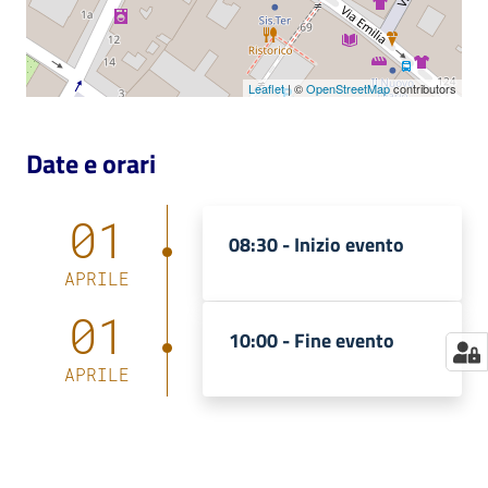
Catalogo
on line
Leaflet
| ©
OpenStreetMap
contributors
Eventi
Date e orari
Chiedi al
bibliotecario
01
08:30 -
Inizio evento
Avvisi
APRILE
Orari
01
10:00 -
Fine evento
APRILE