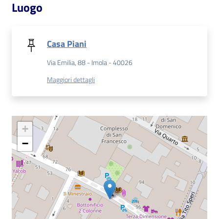
Luogo
Patto
per
Casa Piani
la
lettura
Via Emilia, 88 - Imola - 40026
Maggiori dettagli
Seguici
su
+
−