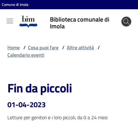
Comune di Imola
Vai al contenuto
Vai alla navigazione
Vai al footer
Biblioteca comunale di
Biblioteca
Imola
comunale
di Imola
Home
/
Cosa puoi fare
/
Altre attività
/
Calendario eventi
Entra
Fin da piccoli
Salta al contenuto
Cosa
puoi
01-04-2023
fare
Letture per genitori e i loro piccoli, da 0 a 24 mesi
Scopri