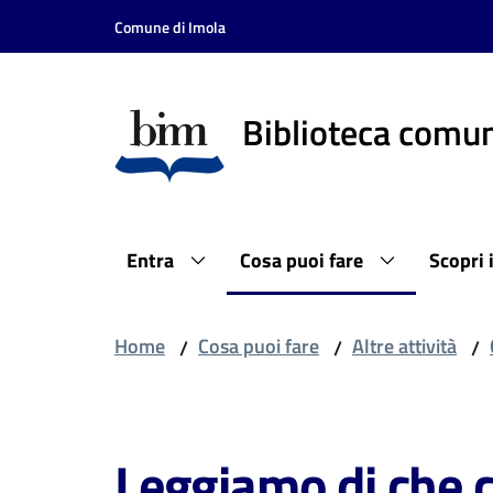
Vai al contenuto
Vai alla navigazione
Vai al footer
Comune di Imola
Biblioteca comun
Entra
Cosa puoi fare
Scopri 
Home
Cosa puoi fare
Altre attività
/
/
/
Salta al contenuto
Leggiamo di che 