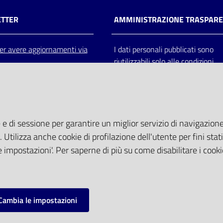
TTER
AMMINISTRAZIONE TRASPAR
 per avere aggiornamenti via
I dati personali pubblicati sono
riutilizzabili solo alle condizioni
previste dalla direttiva comunitar
2003/98/CE e dal d.lgs. 36/200
 e di sessione per garantire un miglior servizio di navigazione 
. Utilizza anche cookie di profilazione dell'utente per fini stati
 impostazioni'. Per saperne di più su come disabilitare i cooki
Cambia le impostazioni
mpostazioni cookie