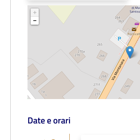
+
−
Date e orari