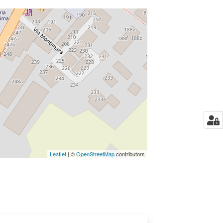
Leaflet
| ©
OpenStreetMap
contributors