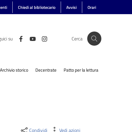
enti
Chiedi al bibliotecario
Avvisi
Orari
uici su
Cerca
Archivio storico
Decentrate
Patto per la lettura
Condividi
Vedi azioni