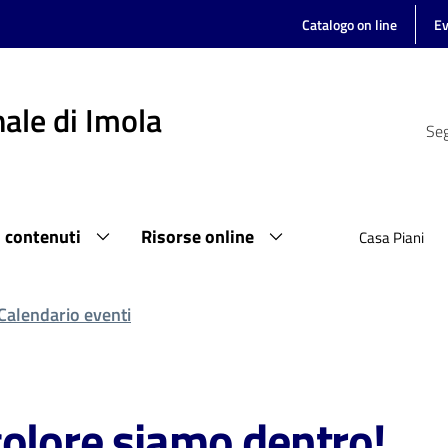
Catalogo on line
Ev
ale di Imola
Seg
i contenuti
Risorse online
Casa Piani
Calendario eventi
colore siamo dentro!