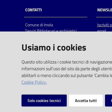
CONTATTI
NEWSLE
Comune di Imola
Iscriviti
Servizi Bibliotecari e archivistici
email
Via Emilia 80, 40026 Imola (Bo),
Italia
Usiamo i cookies
centralino: tel 0542.6026.36 fax
0542.602602
bim@comune.imola.bo.it
Questo sito utilizza i cookie tecnici di navigazione
PEC
informazioni sull'uso del sito da parte degli utenti
comune.imola@cert.provincia.bo.it
abilitarli o meno cliccando sul pulsante 'Cambia le
P.IVA 00523381200
Cookie Policy.
C.F. 00794470377
Solo cookies tecnici
Accetta tutti
Vai alla pagina
Privacy
Note legali
Mappa del sito
I