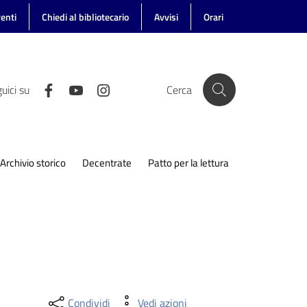
enti
Chiedi al bibliotecario
Avvisi
Orari
uici su
Cerca
Archivio storico
Decentrate
Patto per la lettura
Condividi
Vedi azioni