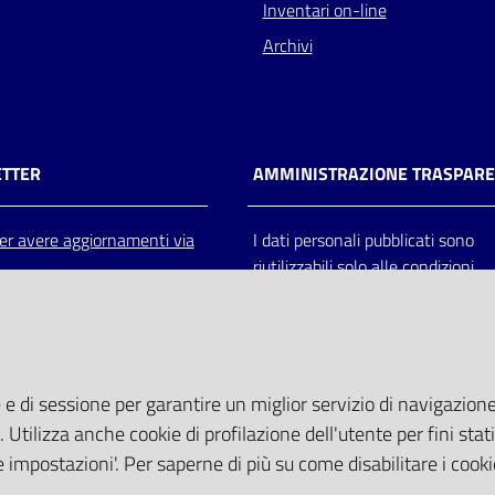
Inventari on-line
Archivi
TTER
AMMINISTRAZIONE TRASPAR
 per avere aggiornamenti via
I dati personali pubblicati sono
riutilizzabili solo alle condizioni
previste dalla direttiva comunitar
2003/98/CE e dal d.lgs. 36/200
 e di sessione per garantire un miglior servizio di navigazione 
. Utilizza anche cookie di profilazione dell'utente per fini stati
 impostazioni'. Per saperne di più su come disabilitare i cooki