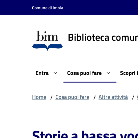
Vai al contenuto
Vai alla navigazione
Vai al footer
Comune di Imola
Biblioteca comun
Entra
Cosa puoi fare
Scopri 
Home
Cosa puoi fare
Altre attività
/
/
/
Salta al contenuto
Storie a bassa vo