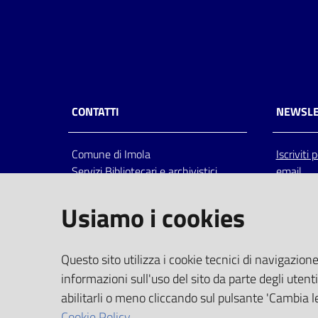
CONTATTI
NEWSLE
Comune di Imola
Iscriviti
Servizi Bibliotecari e archivistici
email
Via Emilia 80, 40026 Imola (Bo),
Italia
Usiamo i cookies
centralino: tel 0542.6026.36 fax
0542.602602
bim@comune.imola.bo.it
Questo sito utilizza i cookie tecnici di navigazione
PEC
informazioni sull'uso del sito da parte degli utenti
comune.imola@cert.provincia.bo.it
abilitarli o meno cliccando sul pulsante 'Cambia le
P.IVA 00523381200
Cookie Policy.