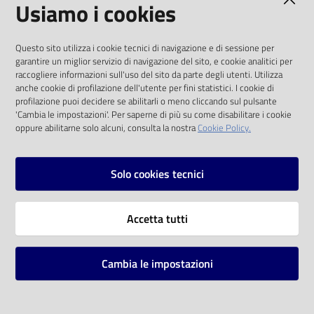
Usiamo i cookies
I dati personali pubblicati sono riutilizzabili
Questo sito utilizza i cookie tecnici di navigazione e di sessione per
solo alle condizioni previste dalla direttiva
garantire un miglior servizio di navigazione del sito, e cookie analitici per
comunitaria 2003/98/CE e dal d.lgs. 36/2006
raccogliere informazioni sull'uso del sito da parte degli utenti. Utilizza
anche cookie di profilazione dell'utente per fini statistici. I cookie di
SOCIAL
profilazione puoi decidere se abilitarli o meno cliccando sul pulsante
'Cambia le impostazioni'. Per saperne di più su come disabilitare i cookie
oppure abilitarne solo alcuni, consulta la nostra
Cookie Policy.
Facebook
Youtube
Instagram
Solo cookies tecnici
Vai alla pagina
Accetta tutti
Privacy
Note legali
Cambia le impostazioni
Mappa del sito
Impostazioni cookie