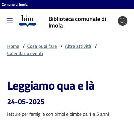
Comune di Imola
Vai al contenuto
Vai alla navigazione
Vai al footer
Biblioteca comunale di
Biblioteca
Imola
comunale
di Imola
Home
/
Cosa puoi fare
/
Altre attività
/
Calendario eventi
Entra
Leggiamo qua e là
Salta al contenuto
Cosa
puoi
24-05-2025
fare
letture per famiglie con bimbi e bimbe da 1 a 5 anni
Scopri