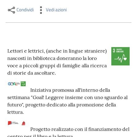
i
contenuti
Condividi
Vedi azioni
Risorse
online
Lettori e lettrici, (anche in lingue straniere)
nascosti in biblioteca doneranno la loro
voce a piccoli gruppi di famiglie alla ricerca
di storie da ascoltare.
Casa
Iniziativa promossa all'interno della
Piani
settimana "Goal! Leggere insieme con uno sguardo al
futuro", progetto dedicato alla promozione della
Archivio
lettura.
storico
Progetto realizzato con il finanziamento del
Decentrate
centro per il libro e la lettura