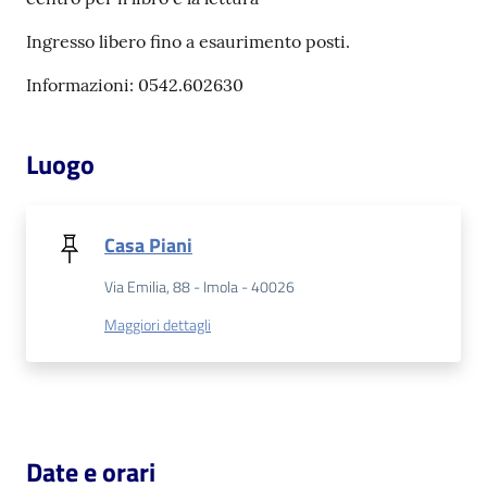
Ingresso libero fino a esaurimento posti.
Patto
per
Informazioni: 0542.602630
la
lettura
Luogo
Seguici
Casa Piani
su
Via Emilia, 88 - Imola - 40026
Maggiori dettagli
Date e orari