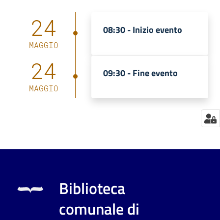
Catalogo
24
08:30 -
Inizio evento
on line
MAGGIO
Eventi
24
09:30 -
Fine evento
Chiedi al
MAGGIO
bibliotecario
Avvisi
Orari
Biblioteca
comunale di