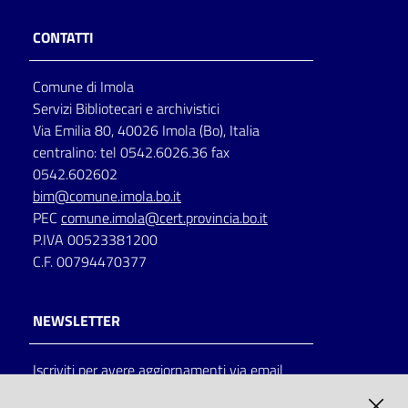
CONTATTI
Comune di Imola
Servizi Bibliotecari e archivistici
Via Emilia 80, 40026 Imola (Bo), Italia
centralino: tel 0542.6026.36 fax
0542.602602
bim@comune.imola.bo.it
PEC
comune.imola@cert.provincia.bo.it
P.IVA 00523381200
C.F. 00794470377
NEWSLETTER
Iscriviti per avere aggiornamenti via email
AMMINISTRAZIONE TRASPARENTE