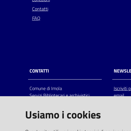
Contatti
FAQ
CONTATTI
NEWSLE
Comune di Imola
Iscriviti
Servizi Bibliotecari e archivistici
email
Via Emilia 80, 40026 Imola (Bo),
Italia
Usiamo i cookies
centralino: tel 0542.6026.36 fax
0542.602602
bim@comune.imola.bo.it