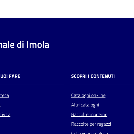
ale di Imola
PUOI FARE
SCOPRI I CONTENUTI
oteca
Cataloghi on-line
a
Altri cataloghi
tività
Raccolte moderne
Raccolte per ragazzi
Collezione imolese