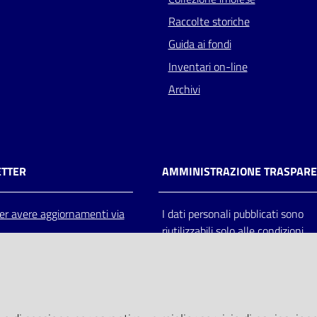
Raccolte storiche
Guida ai fondi
Inventari on-line
Archivi
TTER
AMMINISTRAZIONE TRASPAR
 per avere aggiornamenti via
I dati personali pubblicati sono
riutilizzabili solo alle condizioni
previste dalla direttiva comunitar
2003/98/CE e dal d.lgs. 36/200