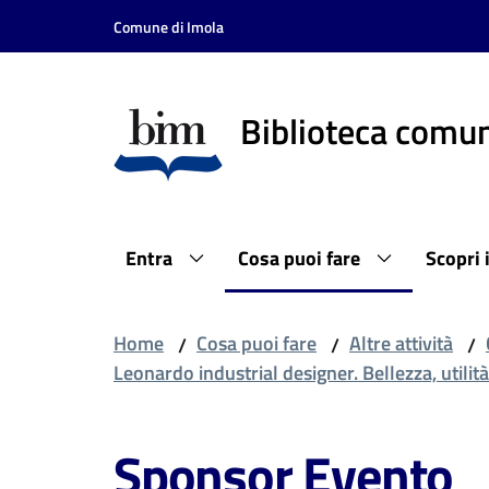
Vai al contenuto
Vai alla navigazione
Vai al footer
Comune di Imola
Biblioteca comun
Entra
Cosa puoi fare
Scopri 
Home
Cosa puoi fare
Altre attività
/
/
/
Leonardo industrial designer. Bellezza, utilit
Sponsor Evento