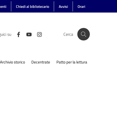
enti
Chiedi al bibliotecario
Avvisi
Orari
uici su
Cerca
Archivio storico
Decentrate
Patto per la lettura